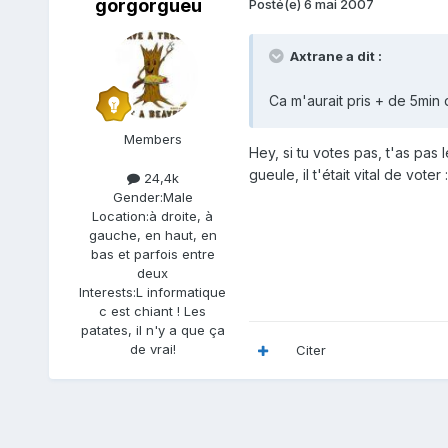
gorgorgueu
Posté(e)
6 mai 2007
Axtrane a dit :
Ca m'aurait pris + de 5min 
Members
Hey, si tu votes pas, t'as pas
gueule, il t'était vital de voter :
24,4k
Gender:
Male
Location:
à droite, à
gauche, en haut, en
bas et parfois entre
deux
Interests:
L informatique
c est chiant ! Les
patates, il n'y a que ça
de vrai!
Citer