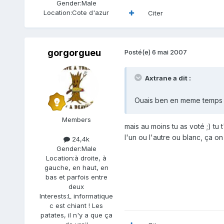
Gender:
Male
Location:
Cote d'azur
Citer
gorgorgueu
Posté(e)
6 mai 2007
Axtrane a dit :
Ouais ben en meme temps l'un
Members
mais au moins tu as voté ;) tu 
l'un ou l'autre ou blanc, ça o
24,4k
Gender:
Male
Location:
à droite, à
gauche, en haut, en
bas et parfois entre
deux
Interests:
L informatique
c est chiant ! Les
patates, il n'y a que ça