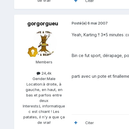
de vrai!
Citer
gorgorgueu
Posté(e)
6 mai 2007
Yeah, Karting !! 3*5 minutes :c
Bin ce fut sport, dérapage, po
Members
24,4k
parti avec un pote et finalleme
Gender:
Male
Location:
à droite, à
gauche, en haut, en
bas et parfois entre
deux
Interests:
L informatique
c est chiant ! Les
patates, il n'y a que ça
de vrai!
Citer