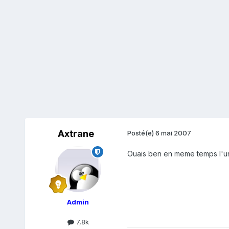
Axtrane
Posté(e)
6 mai 2007
Ouais ben en meme temps l'un ou
Admin
7,8k