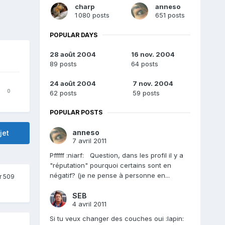
charp
anneso
1 080 posts
651 posts
POPULAR DAYS
28 août 2004
16 nov. 2004
89 posts
64 posts
24 août 2004
7 nov. 2004
0
62 posts
59 posts
POPULAR POSTS
anneso
jet
7 avril 2011
Pfffff :niarf: Question, dans les profil il y a
"réputation" pourquoi certains sont en
négatif? (je ne pense à personne en...
r 509
SEB
4 avril 2011
Si tu veux changer des couches oui :lapin: