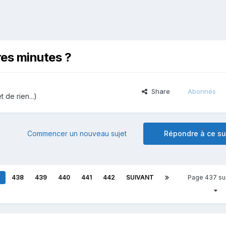
res minutes ?
Share
Abonnés
t de rien...)
Commencer un nouveau sujet
Répondre à ce su
7
438
439
440
441
442
SUIVANT
Page 437 su