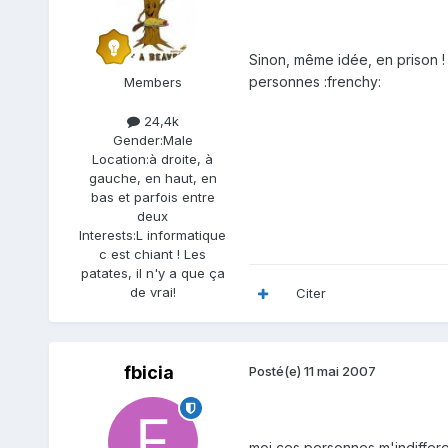
Sinon, même idée, en prison !
personnes :frenchy:
Members
24,4k
Gender:
Male
Location:
à droite, à
gauche, en haut, en
bas et parfois entre
deux
Interests:
L informatique
c est chiant ! Les
patates, il n'y a que ça
de vrai!
Citer
fbicia
Posté(e)
11 mai 2007
moi ces personnes m'indifferen