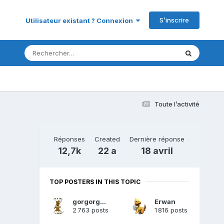
S’inscrire
Utilisateur existant ? Connexion
Toute l’activité
Réponses
Created
Dernière réponse
12,7k
22 a
18 avril
TOP POSTERS IN THIS TOPIC
gorgorgueu
Erwan
2 763 posts
1 816 posts