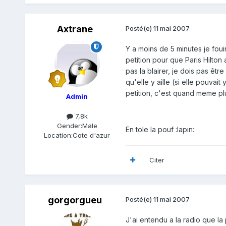
Axtrane
Posté(e)
11 mai 2007
Y a moins de 5 minutes je fouin
petition pour que Paris Hilton
pas la blairer, je dois pas être
qu'elle y aille (si elle pouvai
petition, c'est quand meme pl
Admin
7,8k
Gender:
Male
En tole la pouf :lapin:
Location:
Cote d'azur
Citer
gorgorgueu
Posté(e)
11 mai 2007
J'ai entendu a la radio que la 