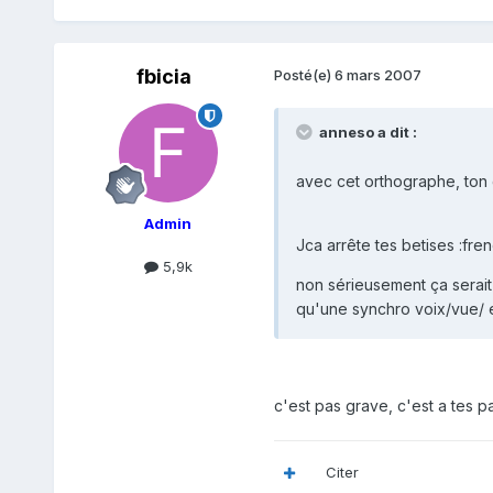
fbicia
Posté(e)
6 mars 2007
anneso a dit :
avec cet orthographe, ton 
Admin
Jca arrête tes betises :fren
5,9k
non sérieusement ça serait
qu'une synchro voix/vue/ e
c'est pas grave, c'est a tes p
Citer