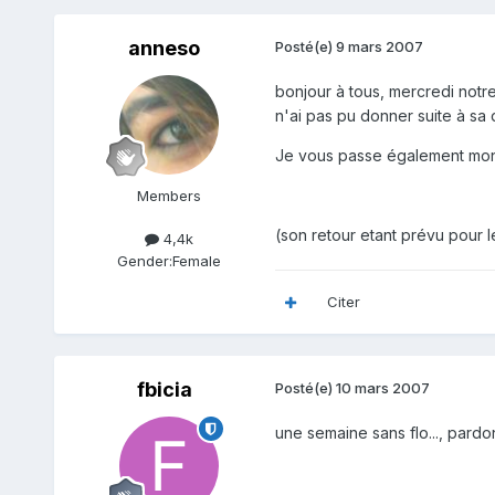
anneso
Posté(e)
9 mars 2007
bonjour à tous, mercredi not
n'ai pas pu donner suite à sa d
Je vous passe également mon 
Members
(son retour etant prévu pour l
4,4k
Gender:
Female
Citer
fbicia
Posté(e)
10 mars 2007
une semaine sans flo..., pardon