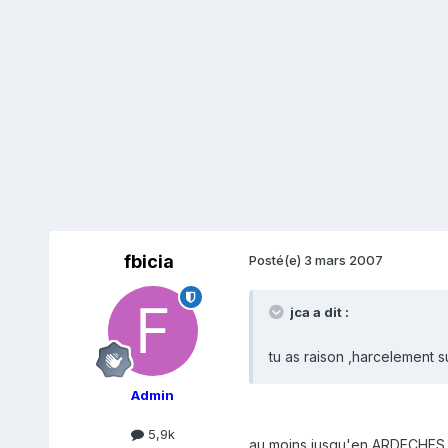
fbicia
Posté(e)
3 mars 2007
jca a dit :
tu as raison ,harcelement s
Admin
5,9k
au moins jusqu'en ARDECHES :