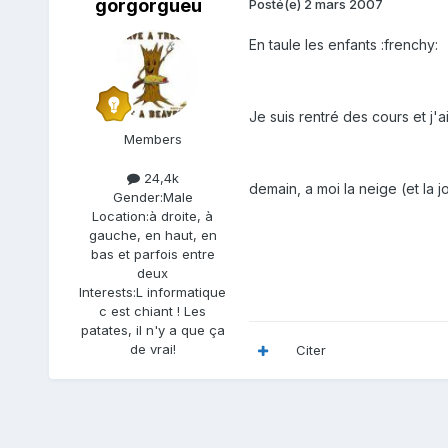
gorgorgueu
Posté(e)
2 mars 2007
En taule les enfants :frenchy:
Je suis rentré des cours et j'
Members
24,4k
demain, a moi la neige (et la j
Gender:
Male
Location:
à droite, à
gauche, en haut, en
bas et parfois entre
deux
Interests:
L informatique
c est chiant ! Les
patates, il n'y a que ça
de vrai!
Citer