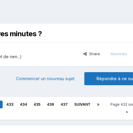
res minutes ?
Share
Abonnés
t de rien...)
Commencer un nouveau sujet
Répondre à ce su
433
434
435
436
437
SUIVANT
Page 432 su