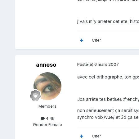
j'vais m'y arreter cet ete, his
Citer
anneso
Posté(e)
6 mars 2007
avec cet orthographe, ton gps
Jca arrête tes betises :frenchy
Members
non sérieusement ça serait sy
synchro voix/vue/ et 3d ça se
4,4k
Gender:
Female
Citer