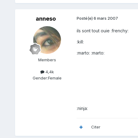
anneso
Posté(e)
6 mars 2007
ils sont tout ouie :frenchy:
:kill:
:marto: :marto:
Members
4,4k
Gender:
Female
:ninja:
Citer