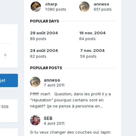
charp
anneso
1 080 posts
651 posts
POPULAR DAYS
28 août 2004
16 nov. 2004
89 posts
64 posts
24 août 2004
7 nov. 2004
0
62 posts
59 posts
POPULAR POSTS
anneso
jet
7 avril 2011
Pfffff :niarf: Question, dans les profil il y a
"réputation" pourquoi certains sont en
négatif? (je ne pense à personne en...
r 509
SEB
4 avril 2011
Si tu veux changer des couches oui :lapin: