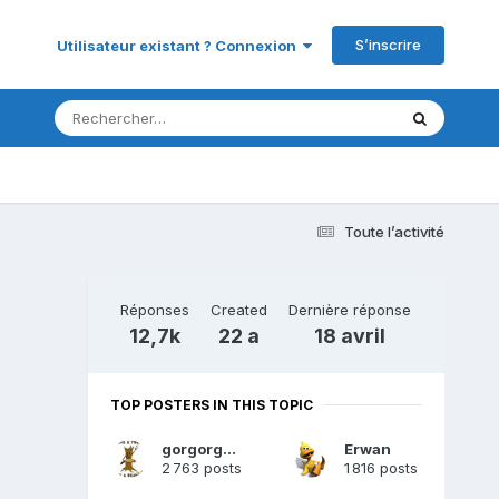
S’inscrire
Utilisateur existant ? Connexion
Toute l’activité
Réponses
Created
Dernière réponse
12,7k
22 a
18 avril
TOP POSTERS IN THIS TOPIC
gorgorgueu
Erwan
2 763 posts
1 816 posts