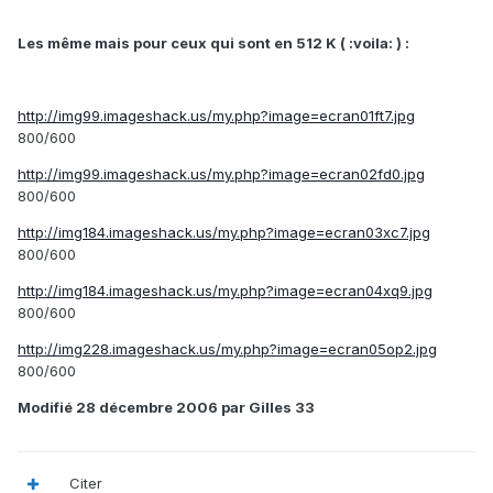
Les même mais pour ceux qui sont en 512 K ( :voila: ) :
http://img99.imageshack.us/my.php?image=ecran01ft7.jpg
800/600
http://img99.imageshack.us/my.php?image=ecran02fd0.jpg
800/600
http://img184.imageshack.us/my.php?image=ecran03xc7.jpg
800/600
http://img184.imageshack.us/my.php?image=ecran04xq9.jpg
800/600
http://img228.imageshack.us/my.php?image=ecran05op2.jpg
800/600
Modifié
28 décembre 2006
par Gilles 33
Citer