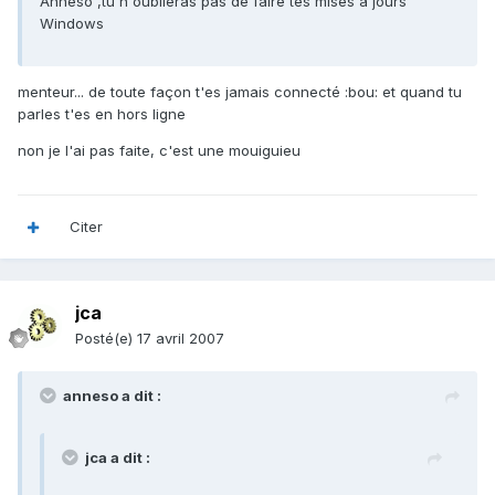
Anneso ,tu n'oublieras pas de faire tes mises à jours
Windows
menteur... de toute façon t'es jamais connecté :bou: et quand tu
parles t'es en hors ligne
non je l'ai pas faite, c'est une mouiguieu
Citer
jca
Posté(e)
17 avril 2007
anneso a dit :
jca a dit :