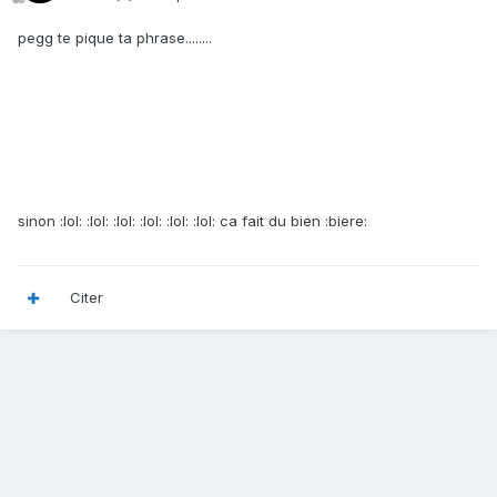
pegg te pique ta phrase........
sinon :lol: :lol: :lol: :lol: :lol: :lol: ca fait du bien :biere:
Citer