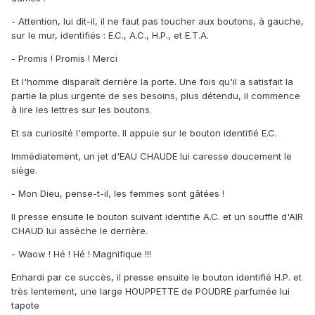
- Attention, lui dit-il, il ne faut pas toucher aux boutons, à gauche,
sur le mur, identifiés : E.C., A.C., H.P., et E.T.A.
- Promis ! Promis ! Merci
Et l'homme disparaît derrière la porte. Une fois qu'il a satisfait la
partie la plus urgente de ses besoins, plus détendu, il commence
à lire les lettres sur les boutons.
Et sa curiosité l'emporte. Il appuie sur le bouton identifié E.C.
Immédiatement, un jet d'EAU CHAUDE lui caresse doucement le
siège.
- Mon Dieu, pense-t-il, les femmes sont gâtées !
Il presse ensuite le bouton suivant identifie A.C. et un souffle d'AIR
CHAUD lui assèche le derrière.
- Waow ! Hé ! Hé ! Magnifique !!!
Enhardi par ce succès, il presse ensuite le bouton identifié H.P. et
très lentement, une large HOUPPETTE de POUDRE parfumée lui
tapote