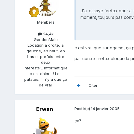
J'ai essayé firefox pour al
moment, toujours pas conva
Members
24,4k
Gender:
Male
Location:
à droite, à
c est vrai que sur ogame, ça 
gauche, en haut, en
bas et parfois entre
par contre firefox bloque la p
deux
Interests:
L informatique
c est chiant ! Les
patates, il n'y a que ça
de vrai!
Citer
Erwan
Posté(e)
14 janvier 2005
ça?