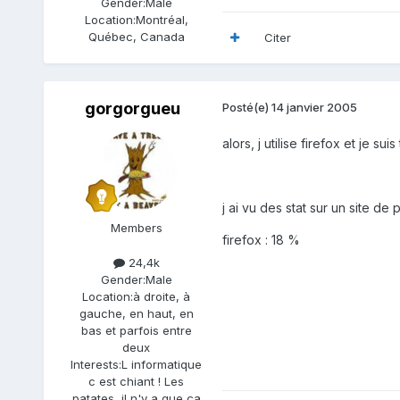
Gender:
Male
Location:
Montréal,
Québec, Canada
Citer
gorgorgueu
Posté(e)
14 janvier 2005
alors, j utilise firefox et je suis
j ai vu des stat sur un site de p
Members
firefox : 18 %
24,4k
Gender:
Male
Location:
à droite, à
gauche, en haut, en
bas et parfois entre
deux
Interests:
L informatique
c est chiant ! Les
patates, il n'y a que ça