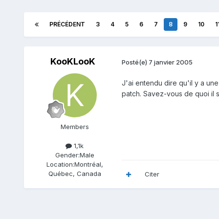
PRÉCÉDENT
3
4
5
6
7
8
9
10
1
KooKLooK
Posté(e)
7 janvier 2005
J'ai entendu dire qu'il y a une
patch. Savez-vous de quoi il s
Members
1,1k
Gender:
Male
Location:
Montréal,
Québec, Canada
Citer