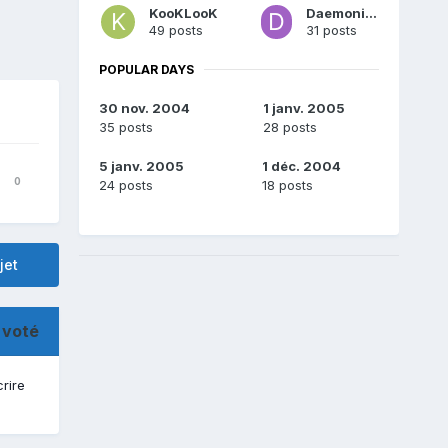
KooKLooK
Daemonium
49 posts
31 posts
POPULAR DAYS
30 nov. 2004
1 janv. 2005
35 posts
28 posts
5 janv. 2005
1 déc. 2004
0
24 posts
18 posts
jet
 voté
crire