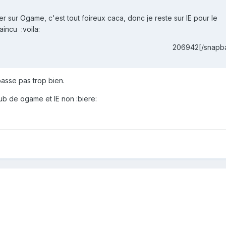
ler sur Ogame, c'est tout foireux caca, donc je reste sur IE pour le
incu :voila:
206942[/snapb
passe pas trop bien.
ub de ogame et IE non :biere: