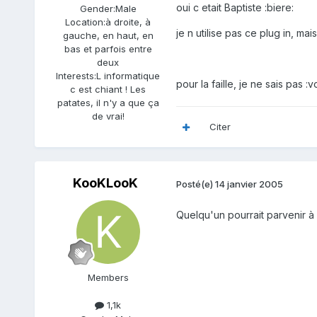
oui c etait Baptiste :biere:
Gender:
Male
Location:
à droite, à
je n utilise pas ce plug in, mai
gauche, en haut, en
bas et parfois entre
deux
Interests:
L informatique
pour la faille, je ne sais pas :vo
c est chiant ! Les
patates, il n'y a que ça
de vrai!
Citer
KooKLooK
Posté(e)
14 janvier 2005
Quelqu'un pourrait parvenir à f
Members
1,1k