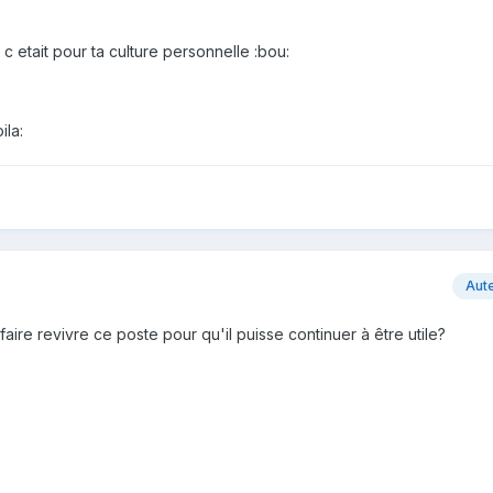
s c etait pour ta culture personnelle :bou:
ila:
Aut
aire revivre ce poste pour qu'il puisse continuer à être utile?