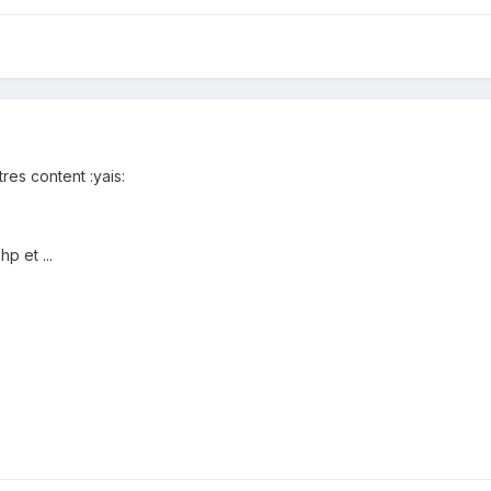
 tres content :yais:
hp et ...