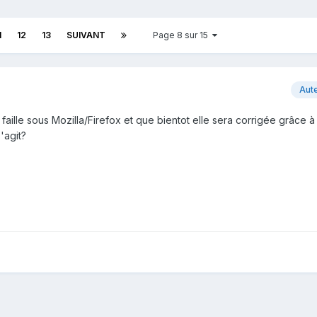
1
12
13
SUIVANT
Page 8 sur 15
Aut
 faille sous Mozilla/Firefox et que bientot elle sera corrigée grâce à
'agit?