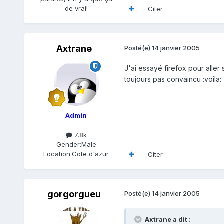
de vrai!
Citer
Axtrane
Posté(e)
14 janvier 2005
J'ai essayé firefox pour aller
toujours pas convaincu :voila:
Admin
7,8k
Gender:
Male
Location:
Cote d'azur
Citer
gorgorgueu
Posté(e)
14 janvier 2005
Axtrane a dit :