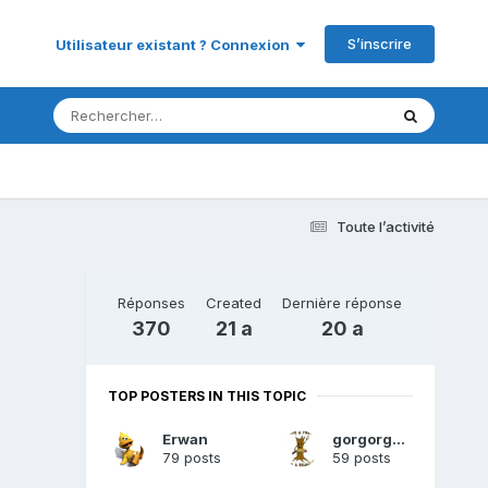
S’inscrire
Utilisateur existant ? Connexion
Toute l’activité
Réponses
Created
Dernière réponse
370
21 a
20 a
TOP POSTERS IN THIS TOPIC
Erwan
gorgorgueu
79 posts
59 posts