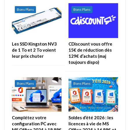
Bons Plans
Bons Plans
Les SSD Kingston NV3
CDiscount vous offre
de 1 To et 2 To voient
15€ de réduction dès
leur prix chuter
129€ d’achats (maj
toujours dispo)
Bons Plans
Bons Plans
Complétez votre
Soldes d’été 2026 : les
configuration PC avec
licences à vie de MS
MS Office 2024 à 19,99€
Office 2024 à 16,99€ et