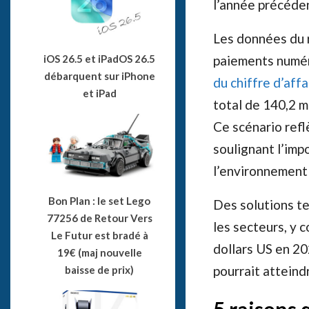
l’année précéde
Les données du 
iOS 26.5 et iPadOS 26.5
paiements numér
débarquent sur iPhone
du chiffre d’affa
et iPad
total de 140,2 m
Ce scénario ref
soulignant l’imp
l’environnement
Bon Plan : le set Lego
Des solutions te
77256 de Retour Vers
les secteurs, y 
Le Futur est bradé à
dollars US en 2
19€ (maj nouvelle
pourrait atteindr
baisse de prix)