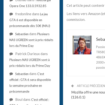
Cet article peut contenir 
Opera One 133.0.5932.85
Les liens vers Amazon (et
fredonline
dans
Le jeu
commission.
GTA 6 est disponible en
précommande dès 50€ (MAJ)
dans
Sebastien
Plusieurs
Seba
NAS UGREEN sont à prix réduits
lors du Prime Day
Passio
TRS80,
Patrick Durieux
dans
486SX3
Plusieurs NAS UGREEN sont à
2000 e
prix réduits lors du Prime Day
passio
dans
Sebastien
C’est
officiel : GTA 6 sera disponible
la semaine prochaine en
ARTICLE PRÉCÉDE
précommande
Mozilla offre une nouv
(126.0.1)
Boul
dans
C’est officiel :