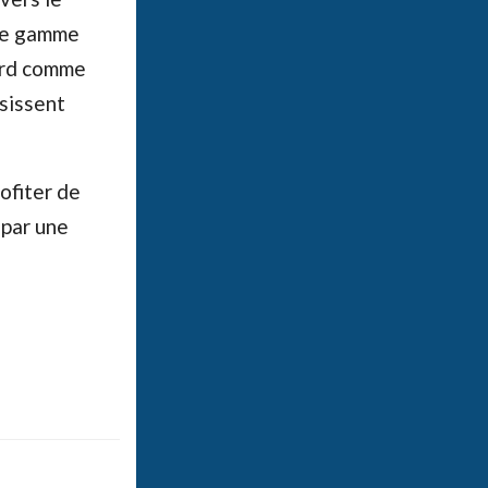
rge gamme
ard comme
isissent
rofiter de
 par une