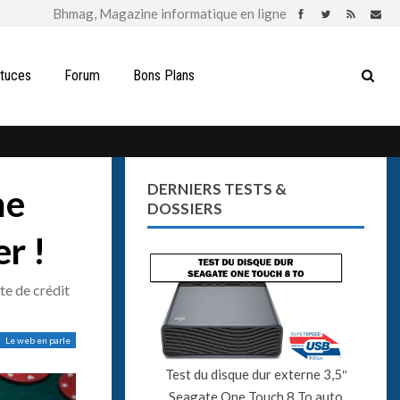
stuces
Forum
Bons Plans
DERNIERS TESTS &
ne
DOSSIERS
r !
te de crédit
Le web en parle
Test du disque dur externe 3,5″
Seagate One Touch 8 To auto