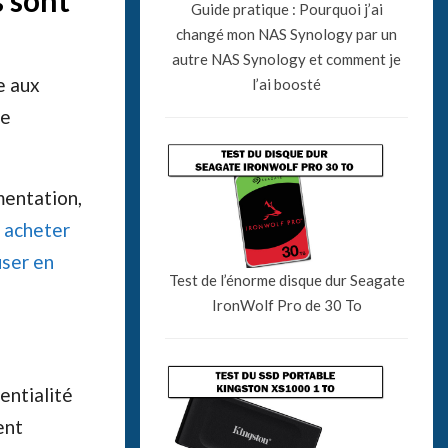
s sont
Guide pratique : Pourquoi j’ai
changé mon NAS Synology par un
autre NAS Synology et comment je
e aux
l’ai boosté
ne
mentation,
e
acheter
user en
Test de l’énorme disque dur Seagate
IronWolf Pro de 30 To
entialité
ent