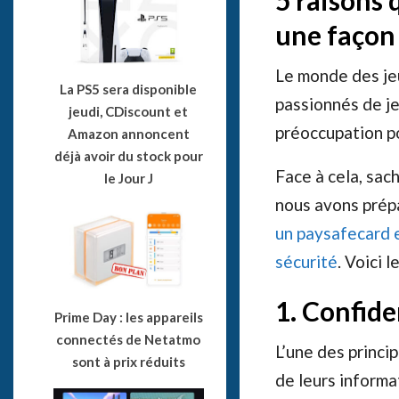
5 raisons 
une façon 
Le monde des jeu
La PS5 sera disponible
passionnés de je
jeudi, CDiscount et
préoccupation p
Amazon annoncent
déjà avoir du stock pour
Face à cela, sac
le Jour J
nous avons prépa
un paysafecard e
sécurité
. Voici l
1. Confide
Prime Day : les appareils
connectés de Netatmo
L’une des princi
sont à prix réduits
de leurs informa