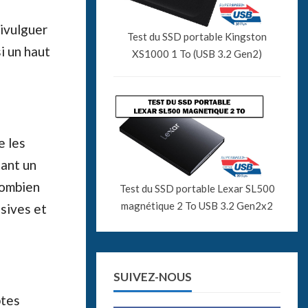
divulguer
Test du SSD portable Kingston
i un haut
XS1000 1 To (USB 3.2 Gen2)
e les
tant un
combien
Test du SSD portable Lexar SL500
magnétique 2 To USB 3.2 Gen2x2
ssives et
SUIVEZ-NOUS
ptes