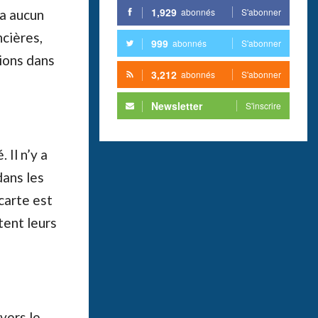
1,929
abonnés
S'abonner
 a aucun
ncières,
999
abonnés
S'abonner
tions dans
3,212
abonnés
S'abonner
Newsletter
S'inscrire
 Il n’y a
dans les
 carte est
tent leurs
vers le