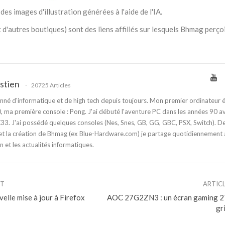
des images d'illustration générées à l'aide de l'IA.
 d'autres boutiques) sont des liens affiliés sur lesquels Bhmag perço
stien
20725 Articles
nné d'informatique et de high tech depuis toujours. Mon premier ordinateur é
 ma première console : Pong. J'ai débuté l'aventure PC dans les années 90 a
3. J'ai possédé quelques consoles (Nes, Snes, GB, GG, GBC, PSX, Switch). D
t la création de Bhmag (ex Blue-Hardware.com) je partage quotidiennement
n et les actualités informatiques.
NT
ARTIC
elle mise à jour à Firefox
AOC 27G2ZN3 : un écran gaming 27
gr