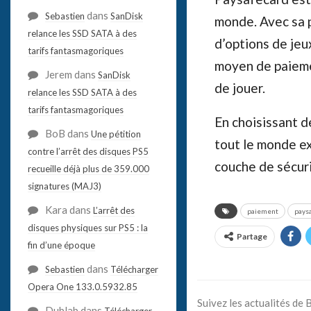
dans
Sebastien
SanDisk
monde. Avec sa p
relance les SSD SATA à des
d’options de je
tarifs fantasmagoriques
moyen de paiemen
Jerem
dans
SanDisk
de jouer.
relance les SSD SATA à des
tarifs fantasmagoriques
En choisissant de
BoB
dans
Une pétition
tout le monde ex
contre l’arrêt des disques PS5
couche de sécur
recueille déjà plus de 359.000
signatures (MAJ3)
Kara
dans
L’arrêt des
paiement
pays
disques physiques sur PS5 : la
Partage
fin d’une époque
dans
Sebastien
Télécharger
Opera One 133.0.5932.85
Suivez les actualités de
Dublab
dans
Télécharger