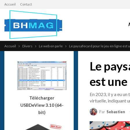
Accueil
Contact
Accueil
Divers
Le web en parle
Le paysafecard pour le jeu en ligne est
Le pays
est une
En 2023, il y a eu un
Télécharger
virtuelle, indiquant
USBDeView 3.10 (64-
Par
Sebastien
bit)