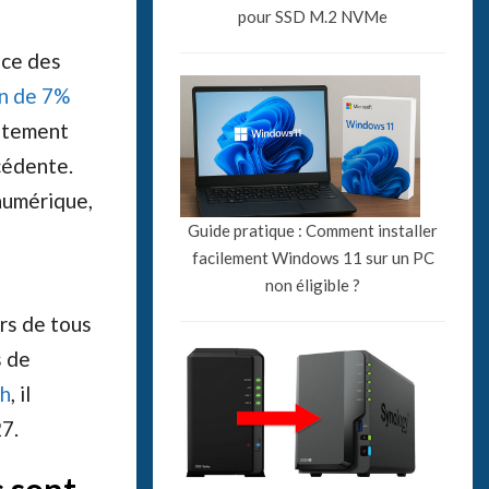
pour SSD M.2 NVMe
nce des
n de 7%
aitement
écédente.
numérique,
Guide pratique : Comment installer
facilement Windows 11 sur un PC
non éligible ?
rs de tous
s de
ch
, il
27.