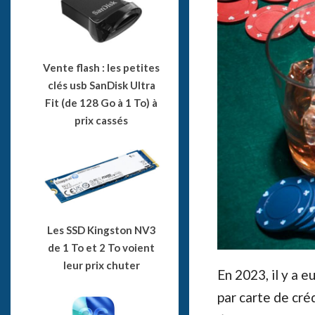
Vente flash : les petites
clés usb SanDisk Ultra
Fit (de 128 Go à 1 To) à
prix cassés
Les SSD Kingston NV3
de 1 To et 2 To voient
leur prix chuter
En 2023, il y a 
par carte de cré