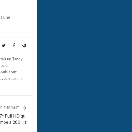
it une
tait un Tandy
vec un
epuis août
 avec vous ma
LE SUIVANT
″ Full HD qui
impe à 280 Hz