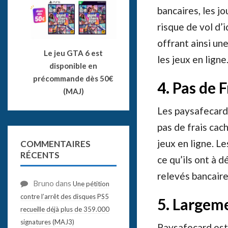
bancaires, les jo
risque de vol d’
offrant ainsi un
Le jeu GTA 6 est
les jeux en ligne
disponible en
précommande dès 50€
4. Pas de 
(MAJ)
Les paysafecards 
pas de frais cac
jeux en ligne. Le
COMMENTAIRES
RÉCENTS
ce qu’ils ont à 
relevés bancaire
Bruno
dans
Une pétition
contre l’arrêt des disques PS5
5. Largem
recueille déjà plus de 359.000
signatures (MAJ3)
Paysafecard est 