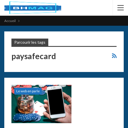
Accueil
Parcourir les tags
paysafecard
Le web en parle