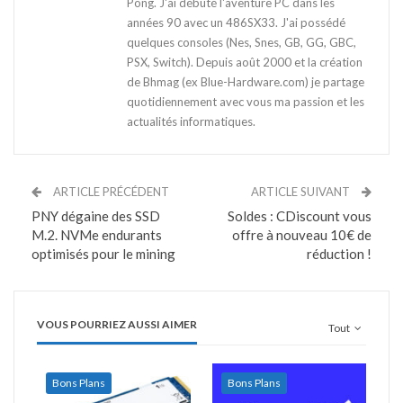
Pong. J'ai débuté l'aventure PC dans les
années 90 avec un 486SX33. J'ai possédé
quelques consoles (Nes, Snes, GB, GG, GBC,
PSX, Switch). Depuis août 2000 et la création
de Bhmag (ex Blue-Hardware.com) je partage
quotidiennement avec vous ma passion et les
actualités informatiques.
ARTICLE PRÉCÉDENT
ARTICLE SUIVANT
PNY dégaine des SSD
Soldes : CDiscount vous
M.2. NVMe endurants
offre à nouveau 10€ de
optimisés pour le mining
réduction !
VOUS POURRIEZ AUSSI AIMER
Tout
Bons Plans
Bons Plans