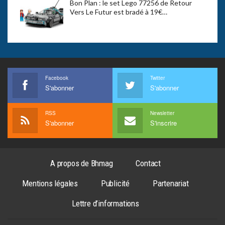
Bon Plan : le set Lego 77256 de Retour
Vers Le Futur est bradé à 19€…
Facebook
Twitter
S'abonner
S'abonner
RSS
Newsletter
S'abonner
S'inscrire
A propos de Bhmag
Contact
Mentions légales
Publicité
Partenariat
Lettre d’informations