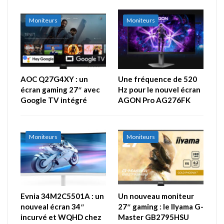
Moniteurs
Moniteurs
AOC Q27G4XY : un
Une fréquence de 520
écran gaming 27″ avec
Hz pour le nouvel écran
Google TV intégré
AGON Pro AG276FK
Moniteurs
Moniteurs
Evnia 34M2C5501A : un
Un nouveau moniteur
nouveal écran 34″
27″ gaming : le IIyama G-
incurvé et WQHD chez
Master GB2795HSU