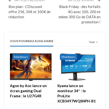
ARTICLE PRÉCÉDENT
ARTICLE SUIVANT
Bon plan : CDiscount
Black Friday : des forfaits
offre 25€, 50€ et 100€ de
4G avec 100, 200 et
réduction
même 300 Go de DATA en
promotion !
VOUS POURRIEZ AUSSI AIMER
Tout
Moniteurs
Moniteurs
Agon by Aoc lance un
IIyama lance un
écran gaming Dual
moniteur 34″ : le
Frame : le U27G4R
ProLite
XCB3497WQSNPH-B1