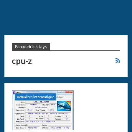
Parcourir les tags
cpu-z
Actualités informatique