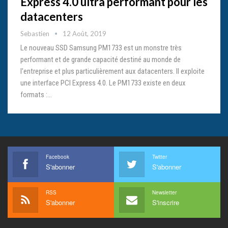
Express 4.0 ultra performant pour les
datacenters
Sebastien
12 Août, 2019
Le nouveau SSD Samsung PM1733 est un monstre très
performant et de grande capacité destiné au monde de
l'entreprise et plus particulièrement aux datacenters. Il exploite
une interface PCI Express 4.0. Le PM1733 existe en deux
formats :…
Facebook
Twitter
S'abonner
S'abonner
RSS
Newsletter
S'abonner
S'inscrire