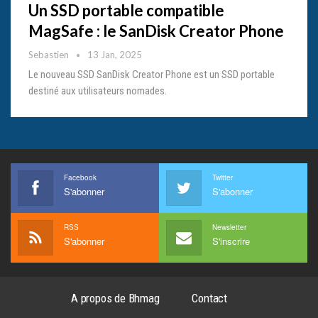
Un SSD portable compatible
MagSafe : le SanDisk Creator Phone
Sebastien
13 Jan, 2025
Le nouveau SSD SanDisk Creator Phone est un SSD portable
destiné aux utilisateurs nomades.
Facebook
Twitter
S'abonner
S'abonner
RSS
Newsletter
S'abonner
S'inscrire
A propos de Bhmag
Contact