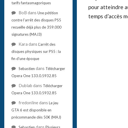
tarifs fantasmagoriques
pour atteindre a
BoB
dans
Une pétition
temps d’accès m
contre l’arrêt des disques PS5
recueille déjà plus de 359.000
signatures (MAJ3)
Kara
dans
L’arrêt des
disques physiques sur PS5 : la
fin d’une époque
dans
Sebastien
Télécharger
Opera One 133.0.5932.85
Dublab
dans
Télécharger
Opera One 133.0.5932.85
fredonline
dans
Le jeu
GTA 6 est disponible en
précommande dès 50€ (MAJ)
dans
Sebastien
Plusieurs