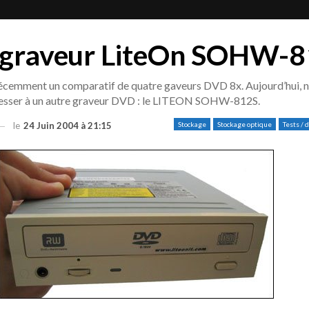
u graveur LiteOn SOHW-
écemment un comparatif de quatre gaveurs DVD 8x. Aujourd’hui, 
resser à un autre graveur DVD : le LITEON SOHW-812S.
le
24 Juin 2004 à 21:15
Stockage
Stockage optique
Tests / 