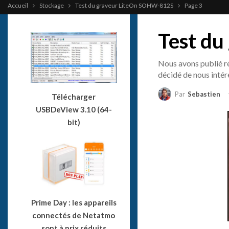
Accueil
Stockage
Test du graveur LiteOn SOHW-812S
Page 3
Test d
Nous avons publié r
décidé de nous inté
Par
Sebastien
Télécharger
USBDeView 3.10 (64-
bit)
Prime Day : les appareils
connectés de Netatmo
sont à prix réduits