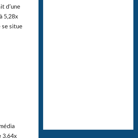
it d’une
à 5,28x
 se situe
 média
e 3,64x