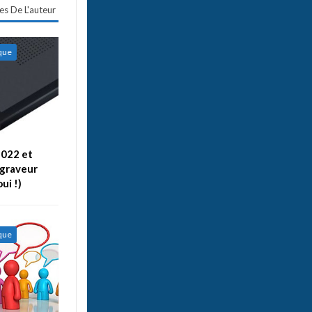
les De L'auteur
ique
022 et
graveur
ui !)
ique