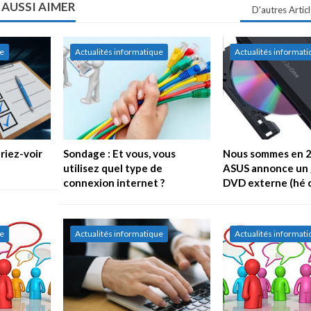
 AUSSI AIMER
D'autres Artic
ue
Actualités informatique
Actualités informat
riez-voir
Sondage : Et vous, vous
Nous sommes en 2
utilisez quel type de
ASUS annonce un 
connexion internet ?
DVD externe (hé o
ue
Actualités informatique
Actualités informat