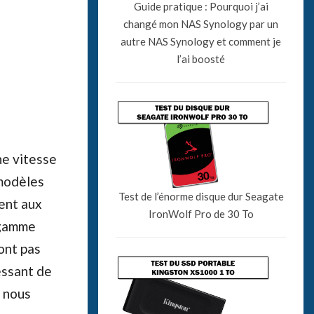
Guide pratique : Pourquoi j’ai
changé mon NAS Synology par un
autre NAS Synology et comment je
l’ai boosté
ne vitesse
 modèles
Test de l’énorme disque dur Seagate
ent aux
IronWolf Pro de 30 To
 gamme
ont pas
essant de
r nous