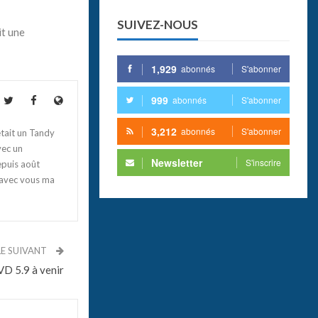
SUIVEZ-NOUS
it une
1,929
abonnés
S'abonner
999
abonnés
S'abonner
3,212
abonnés
S'abonner
tait un Tandy
vec un
Newsletter
S'inscrire
epuis août
 avec vous ma
LE SUIVANT
VD 5.9 à venir