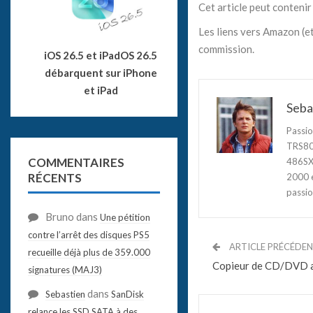
Cet article peut contenir 
Les liens vers Amazon (et
commission.
iOS 26.5 et iPadOS 26.5
débarquent sur iPhone
et iPad
Seba
Passio
TRS80,
COMMENTAIRES
486SX3
RÉCENTS
2000 e
passio
Bruno
dans
Une pétition
contre l’arrêt des disques PS5
ARTICLE PRÉCÉDE
recueille déjà plus de 359.000
Copieur de CD/DVD 
signatures (MAJ3)
dans
Sebastien
SanDisk
relance les SSD SATA à des