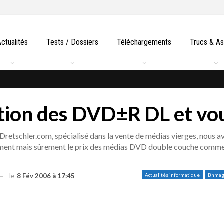
Actualités
Tests / Dossiers
Téléchargements
Trucs & A
sation des DVD±R DL et vo
e Dretschler.com, spécialisé dans la vente de médias vierges, nous a
ement mais sûrement le prix des médias DVD double couche comme
le
8 Fév 2006 à 17:45
Actualités informatique
Bhma