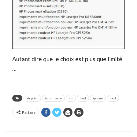
Autant dire que le choix est plus que limité
…
air print
imprimante
ios
ipad
iphone
ipod
Partage