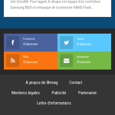
site GrosBill. Pour rappel, le disque est équipé d'un contrôleur
Samsung MDX et embarque de la mémoire NAND Flash…
Facebook
Twitter
S'abonner
S'abonner
RSS
Newsletter
S'abonner
S'inscrire
A propos de Bhmag
Contact
Mentions légales
Publicité
Partenariat
Lettre d’informations