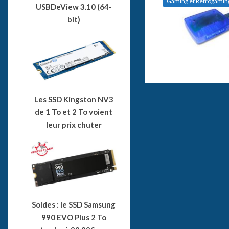
Gaming et Retrogamin
USBDeView 3.10 (64-
bit)
Les SSD Kingston NV3
de 1 To et 2 To voient
leur prix chuter
Soldes : le SSD Samsung
990 EVO Plus 2 To