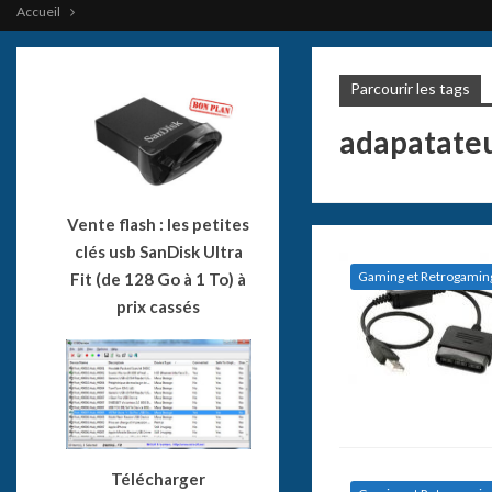
Accueil
Parcourir les tags
adapatate
Vente flash : les petites
clés usb SanDisk Ultra
Gaming et Retrogamin
Fit (de 128 Go à 1 To) à
prix cassés
Télécharger