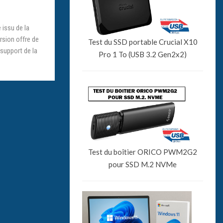
 issu de la
sion offre de
Test du SSD portable Crucial X10
 support de la
Pro 1 To (USB 3.2 Gen2x2)
Test du boîtier ORICO PWM2G2
pour SSD M.2 NVMe