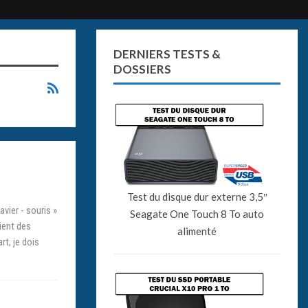
DERNIERS TESTS &
DOSSIERS
Test du disque dur externe 3,5″
avier - souris »
Seagate One Touch 8 To auto
ient des
alimenté
rt, je dois