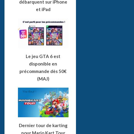
débarquent sur iPhone
et iPad
Le jeu GTA 6 est
disponible en
précommande dès 50€
(MAJ)
Dernier tour de karting
pour Mario Kart Tour