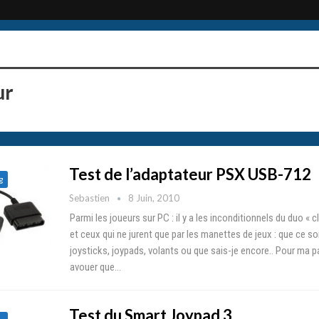
ur
Test de l’adaptateur PSX USB-712
g
Sebastien
8 Juin, 2010
Parmi les joueurs sur PC : il y a les inconditionnels du duo « cl
et ceux qui ne jurent que par les manettes de jeux : que ce so
joysticks, joypads, volants ou que sais-je encore.. Pour ma pa
avouer que…
Test du Smart Joypad 3