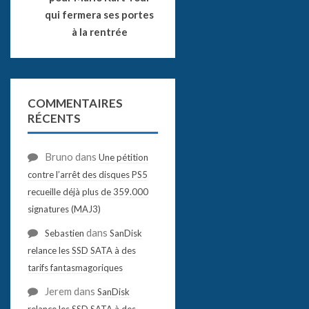
qui fermera ses portes
à la rentrée
COMMENTAIRES
RÉCENTS
Bruno
dans
Une pétition
contre l’arrêt des disques PS5
recueille déjà plus de 359.000
signatures (MAJ3)
dans
Sebastien
SanDisk
relance les SSD SATA à des
tarifs fantasmagoriques
Jerem
dans
SanDisk
relance les SSD SATA à des