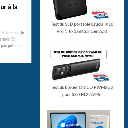
ur à la
Test du SSD portable Crucial X10
Pro 1 To (USB 3.2 Gen2x2)
'été dernier, le
rable. Et
t pas prête de
Test du boîtier ORICO PWM2G2
pour SSD M.2 NVMe