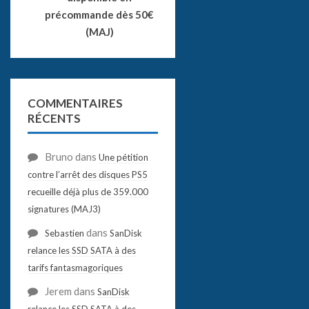
précommande dès 50€
(MAJ)
COMMENTAIRES
RÉCENTS
Bruno
dans
Une pétition
contre l’arrêt des disques PS5
recueille déjà plus de 359.000
signatures (MAJ3)
dans
Sebastien
SanDisk
relance les SSD SATA à des
tarifs fantasmagoriques
Jerem
dans
SanDisk
relance les SSD SATA à des