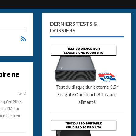
DERNIERS TESTS &
DOSSIERS
oire ne
Test du disque dur externe 3,5″
0
Seagate One Touch 8 To auto
jusqu'en 2028.
alimenté
 à l'IA qui
ire flash en