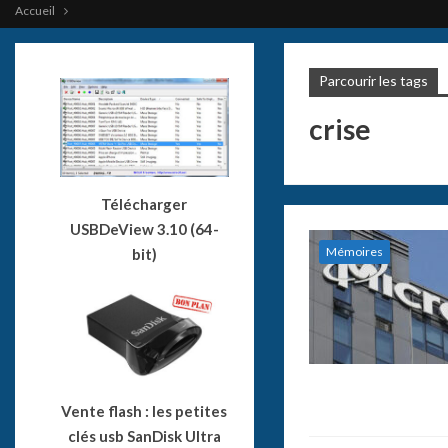
Accueil
Parcourir les tags
crise
Télécharger
USBDeView 3.10 (64-
Mémoires
bit)
Vente flash : les petites
clés usb SanDisk Ultra