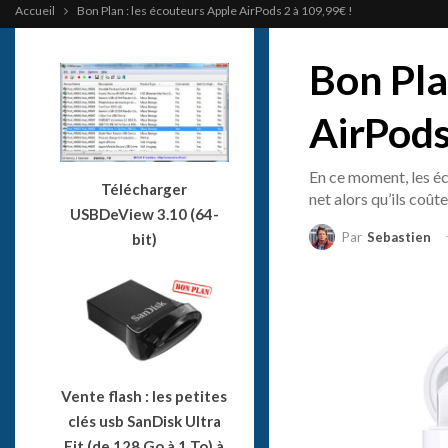
Accueil
Bon Plan : les écouteurs Apple AirPods 2 à 109,99€ !
Bon Pla
AirPods
En ce moment, les éc
Télécharger
net alors qu’ils coût
USBDeView 3.10 (64-
Par
Sebastien
bit)
Vente flash : les petites
clés usb SanDisk Ultra
Fit (de 128 Go à 1 To) à