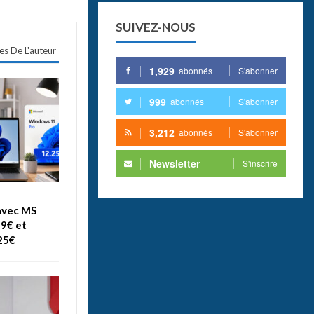
SUIVEZ-NOUS
les De L'auteur
1,929
abonnés
S'abonner
999
abonnés
S'abonner
3,212
abonnés
S'abonner
Newsletter
S'inscrire
avec MS
99€ et
25€