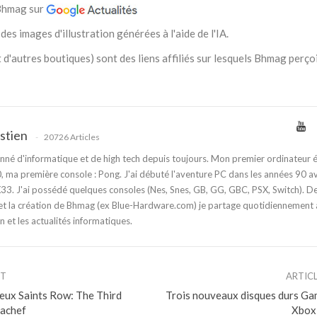
 Bhmag sur
des images d'illustration générées à l'aide de l'IA.
 d'autres boutiques) sont des liens affiliés sur lesquels Bhmag perço
stien
20726 Articles
nné d'informatique et de high tech depuis toujours. Mon premier ordinateur é
 ma première console : Pong. J'ai débuté l'aventure PC dans les années 90 a
3. J'ai possédé quelques consoles (Nes, Snes, GB, GG, GBC, PSX, Switch). D
t la création de Bhmag (ex Blue-Hardware.com) je partage quotidiennement
n et les actualités informatiques.
NT
ARTIC
jeux Saints Row: The Third
Trois nouveaux disques durs Ga
achef
Xbox