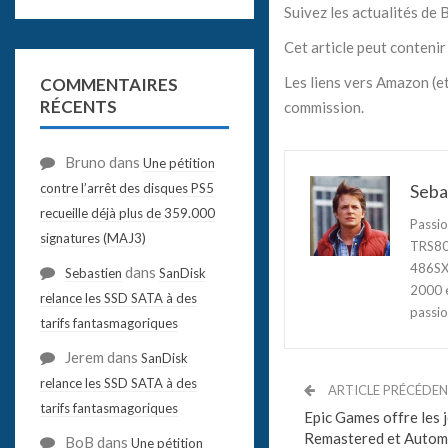
Suivez les actualités de
Cet article peut contenir 
Les liens vers Amazon (et
COMMENTAIRES
RÉCENTS
commission.
Bruno
dans
Une pétition
contre l’arrêt des disques PS5
Seba
recueille déjà plus de 359.000
Passio
signatures (MAJ3)
TRS80,
486SX3
dans
Sebastien
SanDisk
2000 e
relance les SSD SATA à des
passio
tarifs fantasmagoriques
Jerem
dans
SanDisk
relance les SSD SATA à des
ARTICLE PRÉCÉDE
tarifs fantasmagoriques
Epic Games offre les 
Remastered et Autom
BoB
dans
Une pétition