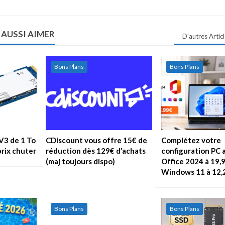
 AUSSI AIMER
D'autres Artic
Bons Plans
Bons Plans
V3 de 1 To
CDiscount vous offre 15€ de
Complétez votre
prix chuter
réduction dès 129€ d’achats
configuration PC 
(maj toujours dispo)
Office 2024 à 19,
Windows 11 à 12,
Bons Plans
Bons Plans