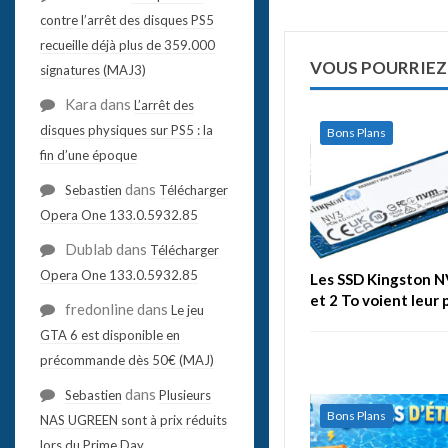
contre l’arrêt des disques PS5
recueille déjà plus de 359.000
VOUS POURRIEZ
signatures (MAJ3)
Kara
dans
L’arrêt des
disques physiques sur PS5 : la
Bons Plans
fin d’une époque
dans
Sebastien
Télécharger
Opera One 133.0.5932.85
Dublab
dans
Télécharger
Opera One 133.0.5932.85
Les SSD Kingston N
et 2 To voient leur 
fredonline
dans
Le jeu
GTA 6 est disponible en
précommande dès 50€ (MAJ)
dans
Sebastien
Plusieurs
Bons Plans
NAS UGREEN sont à prix réduits
lors du Prime Day