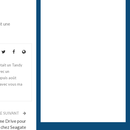
it une
tait un Tandy
vec un
epuis août
 avec vous ma
LE SUIVANT
me Drive pour
 chez Seagate