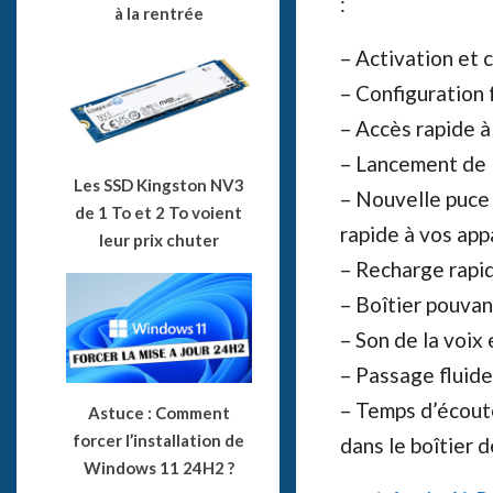
:
à la rentrée
– Activation et
– Configuration 
– Accès rapide à S
– Lancement de 
Les SSD Kingston NV3
– Nouvelle puce 
de 1 To et 2 To voient
rapide à vos app
leur prix chuter
– Recharge rapid
– Boîtier pouvan
– Son de la voix
– Passage fluide 
– Temps d’écout
Astuce : Comment
forcer l’installation de
dans le boîtier 
Windows 11 24H2 ?