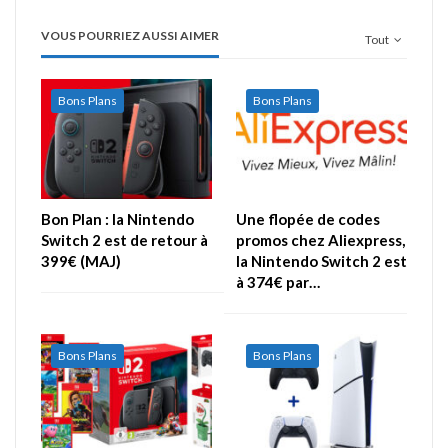
VOUS POURRIEZ AUSSI AIMER
Tout
Bons Plans
Bons Plans
Bon Plan : la Nintendo
Une flopée de codes
Switch 2 est de retour à
promos chez Aliexpress,
399€ (MAJ)
la Nintendo Switch 2 est
à 374€ par…
Bons Plans
Bons Plans