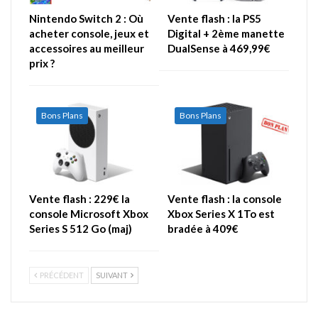
Nintendo Switch 2 : Où
Vente flash : la PS5
acheter console, jeux et
Digital + 2ème manette
accessoires au meilleur
DualSense à 469,99€
prix ?
Bons Plans
Bons Plans
Vente flash : 229€ la
Vente flash : la console
console Microsoft Xbox
Xbox Series X 1To est
Series S 512 Go (maj)
bradée à 409€
PRÉCÉDENT
SUIVANT