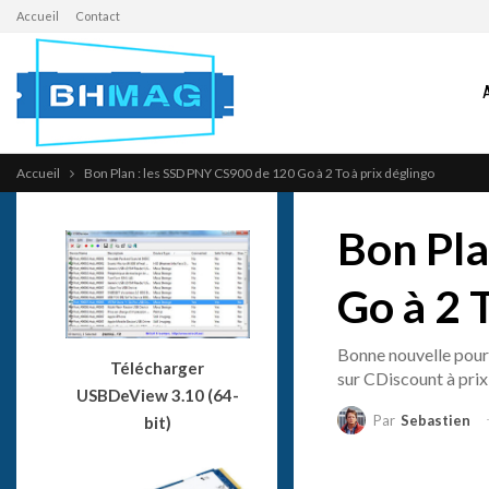
Accueil
Contact
Accueil
Bon Plan : les SSD PNY CS900 de 120 Go à 2 To à prix déglingo
Bon Pla
Go à 2 
Bonne nouvelle pour
Télécharger
sur CDiscount à prix 
USBDeView 3.10 (64-
Par
Sebastien
bit)