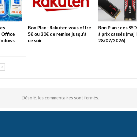
les
Bon Plan : Rakuten vous offre
Bon Plan : des SS
S Office
5€ ou 30€ de remise jusqu’à
à prix cassés (maj 
Windows
ce soir
28/07/2026)
T
Désolé, les commentaires sont fermés.