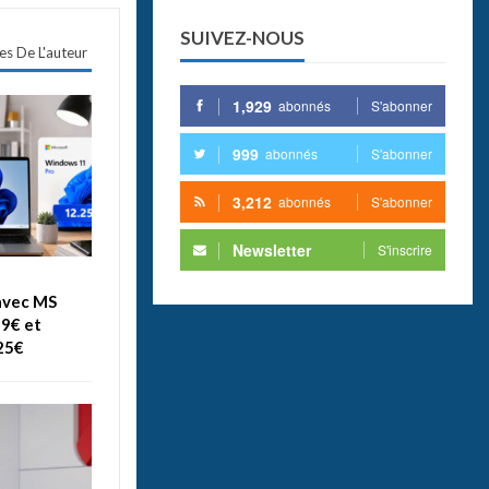
SUIVEZ-NOUS
les De L'auteur
1,929
abonnés
S'abonner
999
abonnés
S'abonner
3,212
abonnés
S'abonner
Newsletter
S'inscrire
avec MS
99€ et
25€