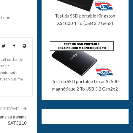
Test du SSD portable Kingston
it une
XS1000 1 To (USB 3.2 Gen2)
tait un Tandy
vec un
epuis août
 avec vous ma
Test du SSD portable Lexar SL500
magnétique 2 To USB 3.2 Gen2x2
LE SUIVANT
dans sa gamme
SAT5210