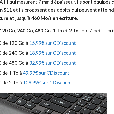
 III qui mesurent 7 mm d’épaisseur. Ils sont équipés 
n S11
et ils proposent des débits qui peuvent atteind
ture
et jusqu’à
460 Mo/s en écriture
.
120 Go
,
240 Go
,
480 Go
,
1 To
et
2 To
sont à petits pri
 de 120 Go à
15,99€ sur CDiscount
 de 240 Go à
18,99€ sur CDiscount
 de 480 Go à
32,99€ sur CDiscount
 de 1 To à
49,99€ sur CDiscount
 de 2 To à
109,99€ sur CDiscount