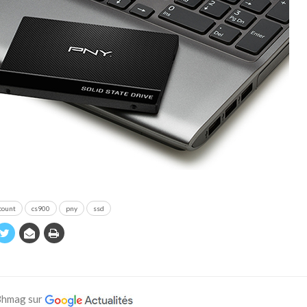
count
cs900
pny
ssd
 Bhmag sur