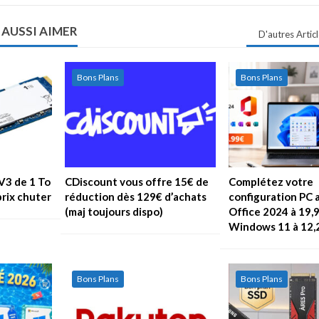
 AUSSI AIMER
D'autres Artic
Bons Plans
Bons Plans
V3 de 1 To
CDiscount vous offre 15€ de
Complétez votre
prix chuter
réduction dès 129€ d’achats
configuration PC 
(maj toujours dispo)
Office 2024 à 19,
Windows 11 à 12,
Bons Plans
Bons Plans