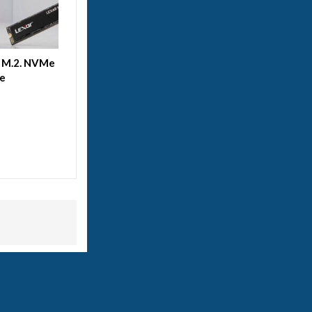
D M.2. NVMe
le