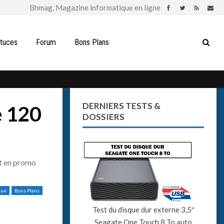
stuces
Forum
Bons Plans
DERNIERS TESTS &
e 120
DOSSIERS
t en promo
que
Bons Plans
Test du disque dur externe 3,5″
Seagate One Touch 8 To auto