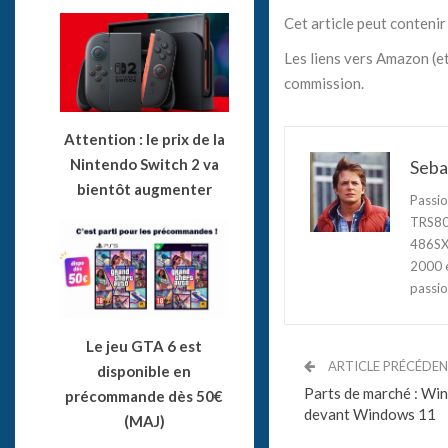
Cet article peut contenir 
Les liens vers Amazon (et
commission.
Attention : le prix de la
Nintendo Switch 2 va
Seba
bientôt augmenter
Passio
TRS80,
486SX3
2000 e
passio
Le jeu GTA 6 est
ARTICLE PRÉCÉDE
disponible en
Parts de marché : Win
précommande dès 50€
devant Windows 11
(MAJ)