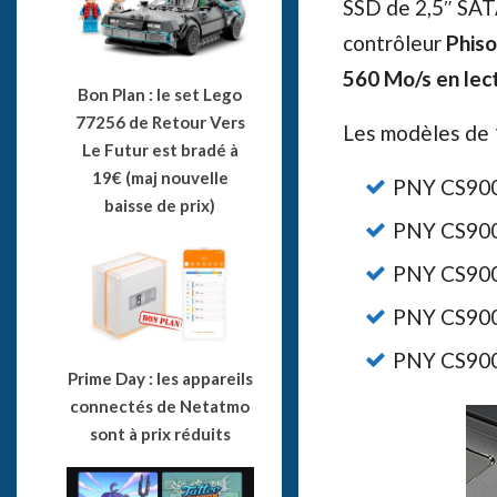
SSD de 2,5″ SATA
contrôleur
Phiso
560 Mo/s en lec
Bon Plan : le set Lego
77256 de Retour Vers
Les modèles de
Le Futur est bradé à
19€ (maj nouvelle
PNY CS900
baisse de prix)
PNY CS900
PNY CS900
PNY CS900
PNY CS900
Prime Day : les appareils
connectés de Netatmo
sont à prix réduits