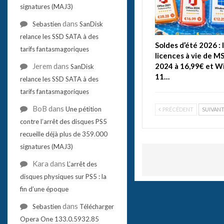
signatures (MAJ3)
dans
Sebastien
SanDisk
relance les SSD SATA à des
Soldes d’été 2026 : 
tarifs fantasmagoriques
licences à vie de M
Jerem
dans
2024 à 16,99€ et 
SanDisk
11…
relance les SSD SATA à des
tarifs fantasmagoriques
BoB
dans
Une pétition
PRÉCÉDENT
SUIVAN
contre l’arrêt des disques PS5
recueille déjà plus de 359.000
signatures (MAJ3)
Kara
dans
L’arrêt des
disques physiques sur PS5 : la
fin d’une époque
dans
Sebastien
Télécharger
Opera One 133.0.5932.85