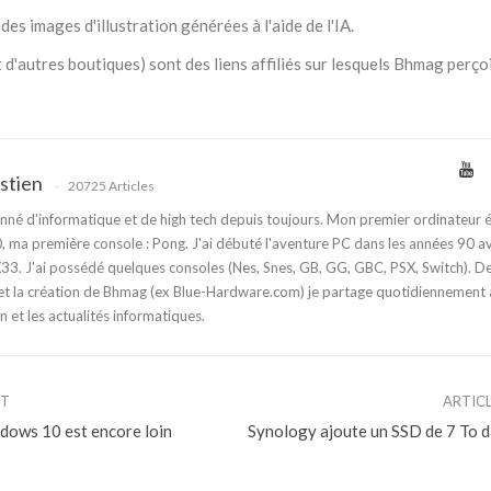
des images d'illustration générées à l'aide de l'IA.
 d'autres boutiques) sont des liens affiliés sur lesquels Bhmag perço
stien
20725 Articles
nné d'informatique et de high tech depuis toujours. Mon premier ordinateur é
 ma première console : Pong. J'ai débuté l'aventure PC dans les années 90 a
3. J'ai possédé quelques consoles (Nes, Snes, GB, GG, GBC, PSX, Switch). D
t la création de Bhmag (ex Blue-Hardware.com) je partage quotidiennement
n et les actualités informatiques.
NT
ARTIC
dows 10 est encore loin
Synology ajoute un SSD de 7 To 