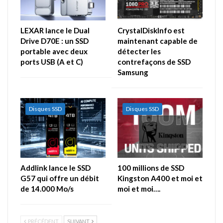
LEXAR lance le Dual
CrystalDiskInfo est
Drive D70E : un SSD
maintenant capable de
portable avec deux
détecter les
ports USB (A et C)
contrefaçons de SSD
Samsung
Disques SSD
Disques SSD
Addlink lance le SSD
100 millions de SSD
G57 qui offre un débit
Kingston A400 et moi et
de 14.000 Mo/s
moi et moi….
PRÉCÉDENT
SUIVANT