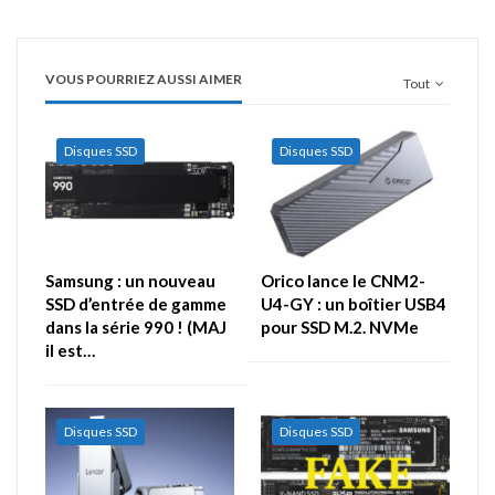
VOUS POURRIEZ AUSSI AIMER
Tout
Disques SSD
Disques SSD
Samsung : un nouveau
Orico lance le CNM2-
SSD d’entrée de gamme
U4-GY : un boîtier USB4
dans la série 990 ! (MAJ
pour SSD M.2. NVMe
il est…
Disques SSD
Disques SSD