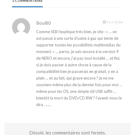
1 COMMENTAIRE
il y a 12 ans
Boul80
Comme SEB l’explique très bien, je cite : « … on
est passé à une sorte d’usine à gaz qui tente de
supporter toutes les possibilités multimédias du
moment. » … perso, je suis encore à la version 9
de NERO et encore, j’ai pas tout installé … et fini,
si je dois passer à autre chose à cause de la
compatibilité ben je passerais en gratuit, y en a
plein … et au fait, qui grave encore ? je ne me
souviens même plus de la dernier fois pour moi …
même pour les OS, une simple clé USB suffit …
bientôt la mort du DVD/CD RW ? l’avenir nous le
dira ……..
Désolé, les commentaires sont fermés.