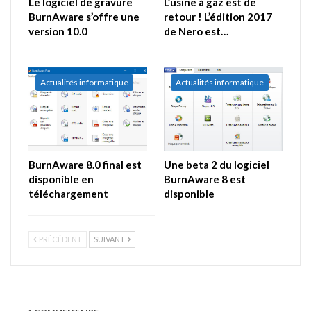
Le logiciel de gravure
L’usine à gaz est de
BurnAware s’offre une
retour ! L’édition 2017
version 10.0
de Nero est…
Actualités informatique
Actualités informatique
BurnAware 8.0 final est
Une beta 2 du logiciel
disponible en
BurnAware 8 est
téléchargement
disponible
PRÉCÉDENT
SUIVANT