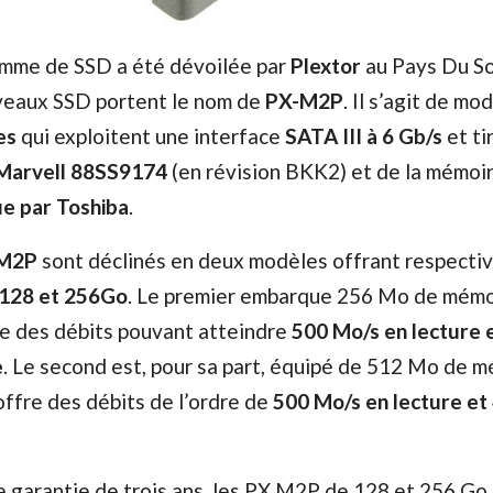
mme de SSD a été dévoilée par
Plextor
au Pays Du So
veaux SSD portent le nom de
PX-M2P
. Il s’agit de mo
es
qui exploitent une interface
SATA III à 6 Gb/s
et ti
Marvell 88SS9174
(en révision BKK2) et de la mémoi
e par Toshiba
.
-M2P
sont déclinés en deux modèles offrant respecti
128 et 256Go
. Le premier embarque 256 Mo de mémo
 des débits pouvant atteindre
500 Mo/s en lecture 
e
. Le second est, pour sa part, équipé de 512 Mo de 
ffre des débits de l’ordre de
500 Mo/s en lecture et
 garantie de trois ans, les PX M2P de 128 et 256 Go