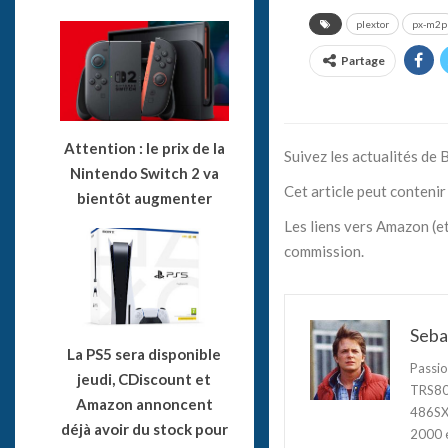
plextor
px-m2p
Partage
Attention : le prix de la
Suivez les actualités de
Nintendo Switch 2 va
Cet article peut contenir 
bientôt augmenter
Les liens vers Amazon (et
commission.
Seba
La PS5 sera disponible
Passio
jeudi, CDiscount et
TRS80,
Amazon annoncent
486SX3
déjà avoir du stock pour
2000 e