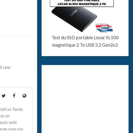
Test du SSD portable Lexar SL500
magnétique 2 To USB 3.2 Gen2x2
it une
tait un Tandy
vec un
epuis août
 avec vous ma