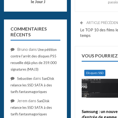
le Jour J
passio
ARTICLE PRÉCÉDE
COMMENTAIRES
Le TOP 10 des films le
RÉCENTS
temps
Bruno
dans
Une pétition
VOUS POURRIEZ
contre l’arrêt des disques PS5
recueille déjà plus de 359.000
signatures (MAJ3)
Disques SSD
dans
Sebastien
SanDisk
relance les SSD SATA à des
tarifs fantasmagoriques
Jerem
dans
SanDisk
relance les SSD SATA à des
Samsung : un nouve
tarifs fantasmagoriques
d’entrée de gamme 