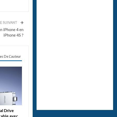
LE SUIVANT
un iPhone 4 en
iPhone 4S ?
les De L'auteur
al Drive
table avec