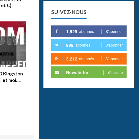
 et C)
SUIVEZ-NOUS
1,929
abonnés
S'abonner
999
abonnés
S'abonner
3,212
abonnés
S'abonner
Newsletter
S'inscrire
SD Kingston
i et moi….