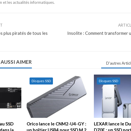
n et les actualités informatiques.
NT
ARTIC
s plus piratés de tous les
Insolite : Comment transformer 
 AUSSI AIMER
D'autres Artic
Disques SSD
Disques SSD
au SSD
Orico lance le CNM2-U4-GY :
LEXAR lance le Du
dans la
un boîtier USB4 pour SSD M.2.
D70E : un SSD por