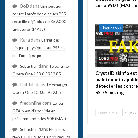
série 990 ! (MAJ il 
BoB
dans
Une pétition
contre l’arrêt des disques PS5
recueille déjà plus de 359.000
Disques SSD
signatures (MAJ3)
Kara
dans
L’arrêt des
disques physiques sur PS5 : la
fin d’une époque
dans
Sebastien
Télécharger
CrystalDiskInfo est
Opera One 133.0.5932.85
maintenant capable
Dublab
dans
Télécharger
détecter les contr
SSD Samsung
Opera One 133.0.5932.85
fredonline
dans
Le jeu
GTA 6 est disponible en
PRÉCÉDENT
SUIVAN
précommande dès 50€ (MAJ)
dans
Sebastien
Plusieurs
NAS UGREEN sont à prix réduits