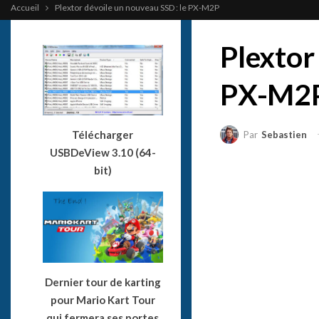
Accueil
Plextor dévoile un nouveau SSD : le PX-M2P
Plextor
PX-M2
Télécharger
Par
Sebastien
USBDeView 3.10 (64-
bit)
Dernier tour de karting
pour Mario Kart Tour
qui fermera ses portes