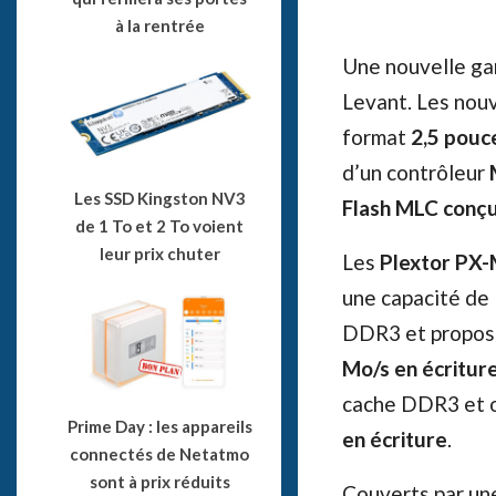
à la rentrée
Une nouvelle ga
Levant. Les nou
format
2,5 pouc
d’un contrôleur
Les SSD Kingston NV3
Flash MLC conçu
de 1 To et 2 To voient
leur prix chuter
Les
Plextor PX
une capacité de
DDR3 et propose
Mo/s en écritur
cache DDR3 et o
Prime Day : les appareils
en écriture
.
connectés de Netatmo
sont à prix réduits
Couverts par une