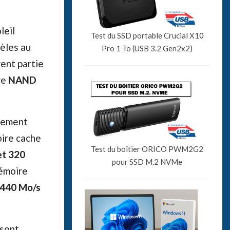
leil
Test du SSD portable Crucial X10
dèles au
Pro 1 To (USB 3.2 Gen2x2)
rent partie
re
NAND
vement
ire cache
Test du boîtier ORICO PWM2G2
et 320
pour SSD M.2 NVMe
mémoire
 440 Mo/s
 sont