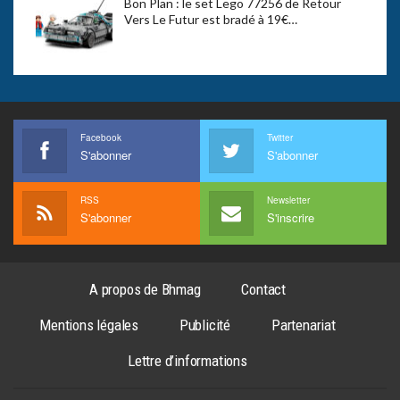
Bon Plan : le set Lego 77256 de Retour
Vers Le Futur est bradé à 19€…
Facebook
Twitter
S'abonner
S'abonner
RSS
Newsletter
S'abonner
S'inscrire
A propos de Bhmag
Contact
Mentions légales
Publicité
Partenariat
Lettre d’informations