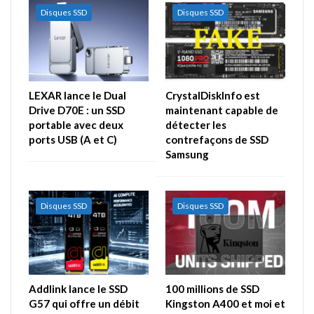
Disques SSD
Disques SSD
LEXAR lance le Dual
CrystalDiskInfo est
Drive D70E : un SSD
maintenant capable de
portable avec deux
détecter les
ports USB (A et C)
contrefaçons de SSD
Samsung
Disques SSD
Disques SSD
Addlink lance le SSD
100 millions de SSD
G57 qui offre un débit
Kingston A400 et moi et