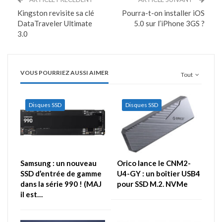
Kingston revisite sa clé
Pourra-t-on installer iOS
DataTraveler Ultimate
5.0 sur l’iPhone 3GS ?
3.0
VOUS POURRIEZ AUSSI AIMER
Tout
Disques SSD
Disques SSD
Samsung : un nouveau
Orico lance le CNM2-
SSD d’entrée de gamme
U4-GY : un boîtier USB4
dans la série 990 ! (MAJ
pour SSD M.2. NVMe
il est…