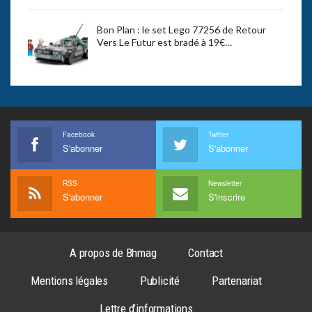
Bon Plan : le set Lego 77256 de Retour
Vers Le Futur est bradé à 19€…
Facebook
Twitter
S'abonner
S'abonner
RSS
Newsletter
S'abonner
S'inscrire
A propos de Bhmag
Contact
Mentions légales
Publicité
Partenariat
Lettre d’informations