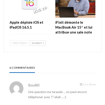
Apple déploie iOS et
iFixit démonte le
iPadOS 16.5.1
MacBook Air 15″ et lui
attribue une sale note
PRÉCÉDENT
SUIVANT
6 COMMENTAIRES
il y a 16 ans
Boul80
Une question me taraude … on peut encore
téléphoner avec ?? eheh … ;)