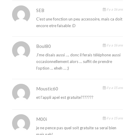
il y a 16 ans
SEB
C’est une fonction un peu accessoire, mais ca doit
encore etre faisable :D
il y a 16 ans
Boul80
J’me disais aussi …. donc il ferais téléphone aussi
occasionnellement alors … suffit de prendre
l’option … eheh … ;)
il y a 15 ans
Moustic60
et l’appli apel est gratuite???????
il y a 15 ans
M00i
je ne pence pas quel soit gratuite sa serai bien
mais nah!