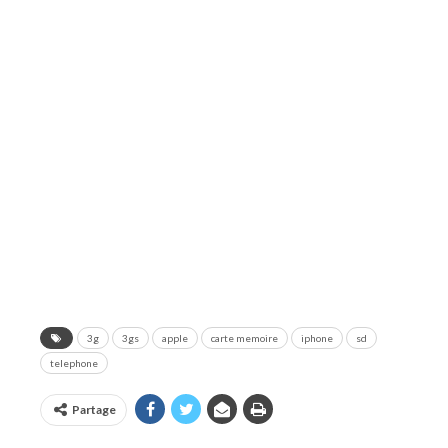
3g
3gs
apple
carte memoire
iphone
sd
telephone
Partage