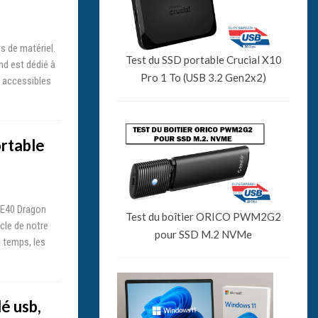
s de matériel.
Test du SSD portable Crucial X10
nd est dédié à
Pro 1 To (USB 3.2 Gen2x2)
t accessibles
ortable
GE40 Dragon
Test du boîtier ORICO PWM2G2
cle de notre
pour SSD M.2 NVMe
u temps, les
lé usb,