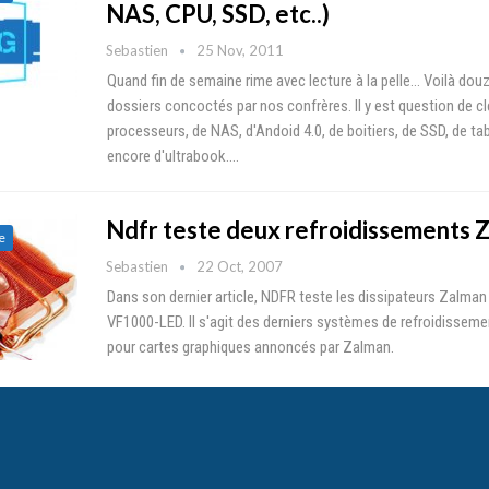
NAS, CPU, SSD, etc..)
Sebastien
25 Nov, 2011
Quand fin de semaine rime avec lecture à la pelle... Voilà douz
dossiers concoctés par nos confrères. Il y est question de cl
processeurs, de NAS, d'Andoid 4.0, de boitiers, de SSD, de ta
encore d'ultrabook.…
Ndfr teste deux refroidissements 
e
Sebastien
22 Oct, 2007
Dans son dernier article, NDFR teste les dissipateurs Zalma
VF1000-LED. Il s'agit des derniers systèmes de refroidissem
pour cartes graphiques annoncés par Zalman.