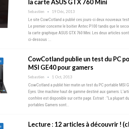
la carte ASUS GTX 760 Mini
Sebastien
19 Déc, 2013
Le site CowCotland a publié ces jours-ci deux nouveaux test
Le premier concerne le boitier Antec P100 tandis que le seco
la carte graphique ASUS GTX 760 Mini. Les deux articles son
ci-dessous :…
CowCotland publie un test du PC p
e
MSI GE40 pour gamers
Sebastien
1 Oct, 2013
CowCotland a publié hier matin un test du PC portable MSI 
Eyes. Une machine haut de gamme destiné aux gamers. L'arti
confrère est disponible sur cette page. Extrait : "La plupart d
portables Gamers sont…
Lecture : 12 articles à découvrir ! (c
e