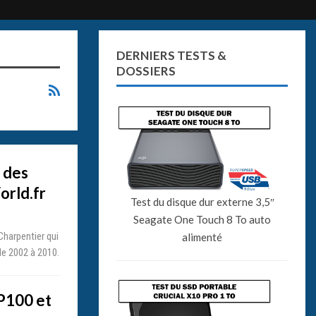
DERNIERS TESTS &
DOSSIERS
 des
orld.fr
Test du disque dur externe 3,5″
Seagate One Touch 8 To auto
harpentier qui
alimenté
de 2002 à 2010.
 P100 et