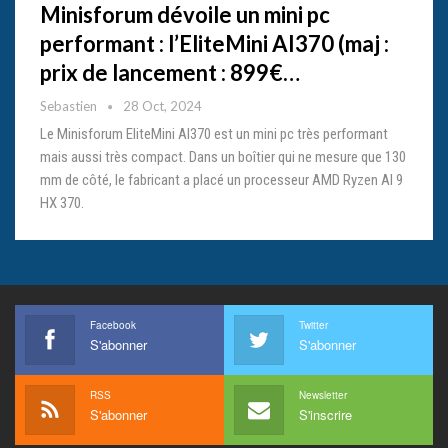
Minisforum dévoile un mini pc
performant : l’EliteMini AI370 (maj :
prix de lancement : 899€…
Sebastien
28 Oct, 2024
Le Minisforum EliteMini AI370 est un mini pc très performant
mais aussi très compact. Dans un boîtier qui ne mesure que 130
mm de côté, le fabricant a placé un processeur AMD Ryzen AI 9
HX 370.
Facebook
Twitter
S'abonner
S'abonner
RSS
Newsletter
S'abonner
S'inscrire