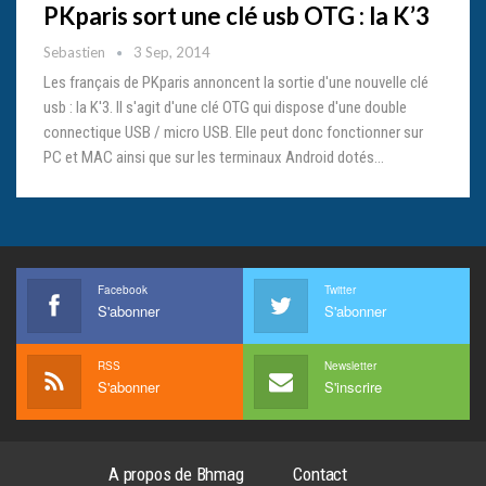
PKparis sort une clé usb OTG : la K’3
Sebastien
3 Sep, 2014
Les français de PKparis annoncent la sortie d'une nouvelle clé
usb : la K'3. Il s'agit d'une clé OTG qui dispose d'une double
connectique USB / micro USB. Elle peut donc fonctionner sur
PC et MAC ainsi que sur les terminaux Android dotés…
Facebook
Twitter
S'abonner
S'abonner
RSS
Newsletter
S'abonner
S'inscrire
A propos de Bhmag
Contact