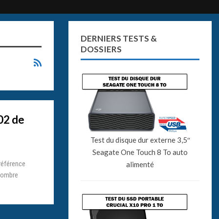
DERNIERS TESTS &
DOSSIERS
02 de
Test du disque dur externe 3,5″
Seagate One Touch 8 To auto
 référence
alimenté
nombre