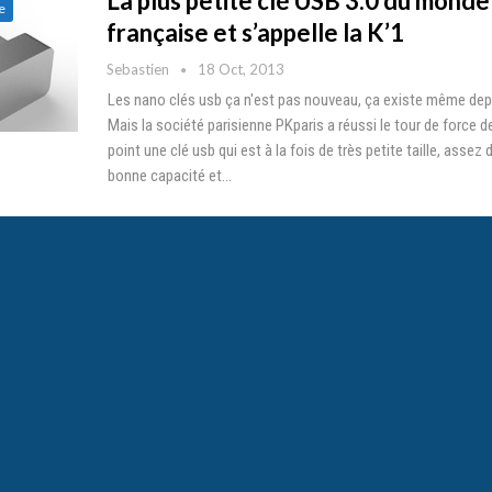
La plus petite clé USB 3.0 du monde
e
française et s’appelle la K’1
Sebastien
18 Oct, 2013
Les nano clés usb ça n'est pas nouveau, ça existe même depu
Mais la société parisienne PKparis a réussi le tour de force d
point une clé usb qui est à la fois de très petite taille, assez 
bonne capacité et…