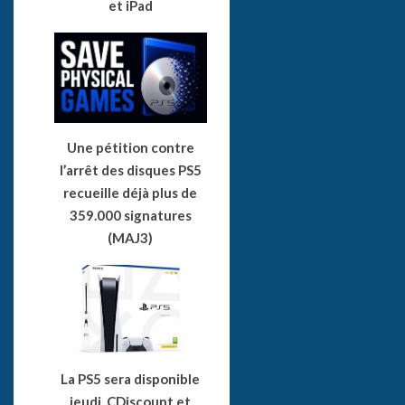
et iPad
Une pétition contre
l’arrêt des disques PS5
recueille déjà plus de
359.000 signatures
(MAJ3)
La PS5 sera disponible
jeudi, CDiscount et