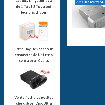
Les SSD Kingston NV3
Actualités informatiqu
de 1 To et 2 To voient
leur prix chuter
Prime Day : les appareils
connectés de Netatmo
sont à prix réduits
Vente flash : les petites
clés usb SanDisk Ultra