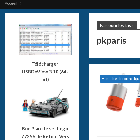
Accueil
Parcourir les tags
pkparis
Télécharger
USBDeView 3.10 (64-
Actualités informatiqu
bit)
Bon Plan : le set Lego
77256 de Retour Vers