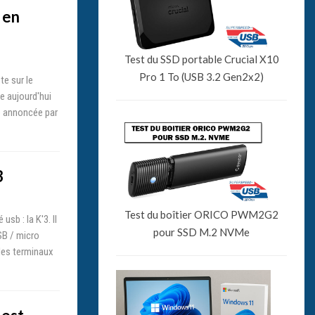
 en
Test du SSD portable Crucial X10
Pro 1 To (USB 3.2 Gen2x2)
te sur le
le aujourd'hui
re annoncée par
3
Test du boîtier ORICO PWM2G2
sb : la K'3. Il
pour SSD M.2 NVMe
SB / micro
les terminaux