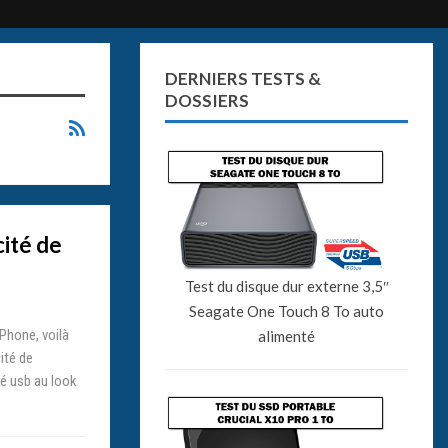
DERNIERS TESTS &
DOSSIERS
cité de
Test du disque dur externe 3,5″
Seagate One Touch 8 To auto
Phone, voilà
alimenté
ité de
lé usb au look