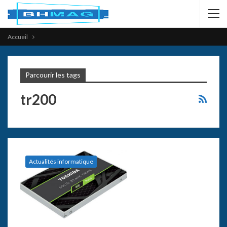
Accueil
Parcourir les tags
tr200
Actualités informatique