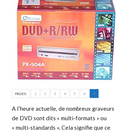
PAGES:
1
2
3
4
5
6
7
A l’heure actuelle, de nombreux graveurs
de DVD sont dits « multi-formats » ou
« multi-standards ». Cela signifie que ce