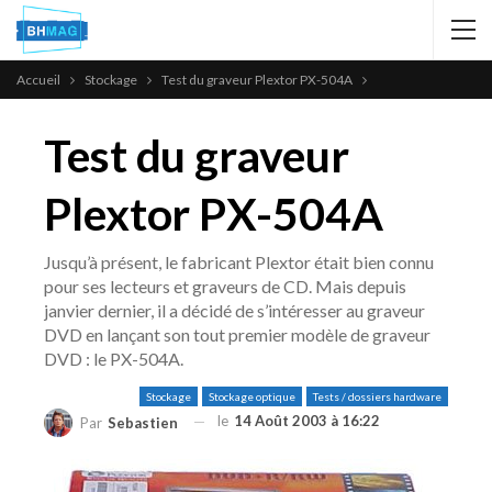
Accueil
Stockage
Test du graveur Plextor PX-504A
Test du graveur
Plextor PX-504A
Jusqu’à présent, le fabricant Plextor était bien connu
pour ses lecteurs et graveurs de CD. Mais depuis
janvier dernier, il a décidé de s’intéresser au graveur
DVD en lançant son tout premier modèle de graveur
DVD : le PX-504A.
Stockage
Stockage optique
Tests / dossiers hardware
le
14 Août 2003 à 16:22
Par
Sebastien