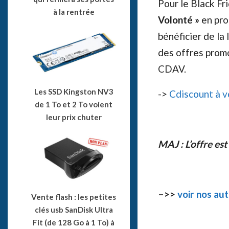
Pour le Black Fr
à la rentrée
Volonté »
en pro
bénéficier de la
des offres prom
CDAV.
Les SSD Kingston NV3
->
Cdiscount à v
de 1 To et 2 To voient
leur prix chuter
MAJ : L’offre est
–>>
voir nos aut
Vente flash : les petites
clés usb SanDisk Ultra
Fit (de 128 Go à 1 To) à