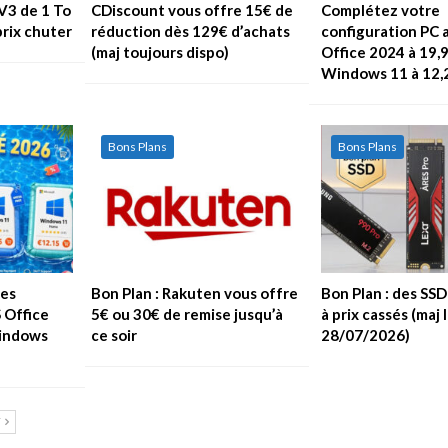
V3 de 1 To
CDiscount vous offre 15€ de
Complétez votre
prix chuter
réduction dès 129€ d’achats
configuration PC 
(maj toujours dispo)
Office 2024 à 19,
Windows 11 à 12,
Bons Plans
Bons Plans
les
Bon Plan : Rakuten vous offre
Bon Plan : des SS
S Office
5€ ou 30€ de remise jusqu’à
à prix cassés (maj 
Windows
ce soir
28/07/2026)
T