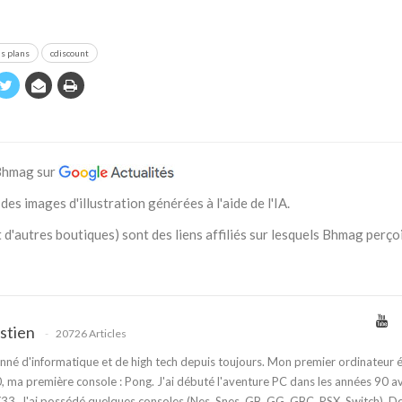
s plans
cdiscount
 Bhmag sur
des images d'illustration générées à l'aide de l'IA.
 d'autres boutiques) sont des liens affiliés sur lesquels Bhmag perço
stien
20726 Articles
nné d'informatique et de high tech depuis toujours. Mon premier ordinateur é
 ma première console : Pong. J'ai débuté l'aventure PC dans les années 90 a
3. J'ai possédé quelques consoles (Nes, Snes, GB, GG, GBC, PSX, Switch). D