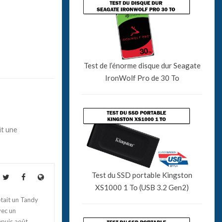
Test de l’énorme disque dur Seagate
IronWolf Pro de 30 To
it une
Test du SSD portable Kingston
XS1000 1 To (USB 3.2 Gen2)
tait un Tandy
vec un
epuis août