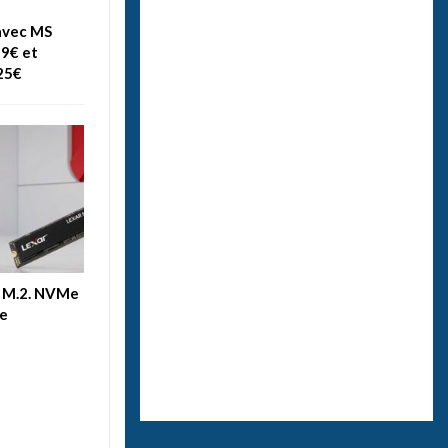
avec MS
99€ et
25€
D M.2. NVMe
le