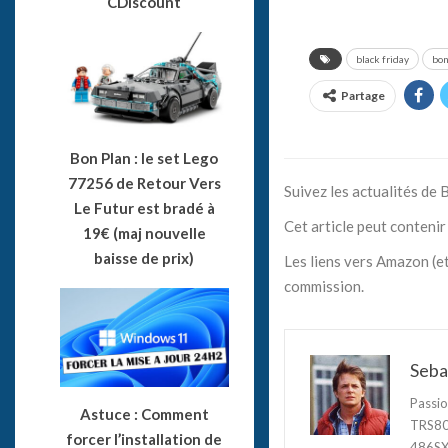
CDiscount
black friday
bon
Partage
Bon Plan : le set Lego
77256 de Retour Vers
Suivez les actualités de
Le Futur est bradé à
Cet article peut contenir 
19€ (maj nouvelle
baisse de prix)
Les liens vers Amazon (et
commission.
Seba
Passio
Astuce : Comment
TRS80,
forcer l’installation de
486SX3