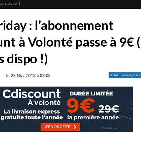
ours dispo !)
riday : l’abonnement
nt à Volonté passe à 9€ (
 dispo !)
le
25 Nov 2018 à 08:03
Actualités informati