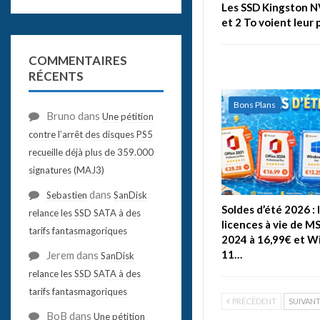
Les SSD Kingston N
et 2 To voient leur 
COMMENTAIRES
RÉCENTS
Bons Plans
Bruno
dans
Une pétition
contre l’arrêt des disques PS5
recueille déjà plus de 359.000
signatures (MAJ3)
dans
Sebastien
SanDisk
Soldes d’été 2026 : 
relance les SSD SATA à des
licences à vie de M
tarifs fantasmagoriques
2024 à 16,99€ et 
11…
Jerem
dans
SanDisk
relance les SSD SATA à des
tarifs fantasmagoriques
PRÉCÉDENT
SUIVAN
BoB
dans
Une pétition