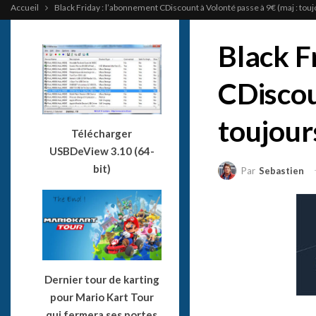
Accueil
Black Friday : l’abonnement CDiscount à Volonté passe à 9€ (maj : touj
Black F
CDiscou
toujours
Télécharger
USBDeView 3.10 (64-
bit)
Par
Sebastien
Dernier tour de karting
pour Mario Kart Tour
qui fermera ses portes