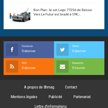
Bon Plan : le set Lego 77256 de Retour
Vers Le Futur est bradé à 19€…
Facebook
Twitter
S'abonner
S'abonner
RSS
Newsletter
S'abonner
S'inscrire
A propos de Bhmag
Contact
Mentions légales
Publicité
Partenariat
Lettre d’informations