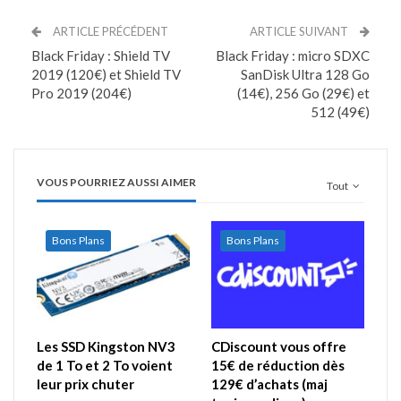
ARTICLE PRÉCÉDENT
ARTICLE SUIVANT
Black Friday : Shield TV
Black Friday : micro SDXC
2019 (120€) et Shield TV
SanDisk Ultra 128 Go
Pro 2019 (204€)
(14€), 256 Go (29€) et
512 (49€)
VOUS POURRIEZ AUSSI AIMER
Tout
Bons Plans
Bons Plans
Les SSD Kingston NV3
CDiscount vous offre
de 1 To et 2 To voient
15€ de réduction dès
leur prix chuter
129€ d’achats (maj