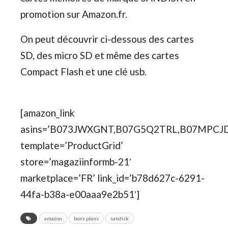
promotion sur Amazon.fr.
On peut découvrir ci-dessous des cartes
SD, des micro SD et même des cartes
Compact Flash et une clé usb.
[amazon_link
asins=’B073JWXGNT,B07G5Q2TRL,B07MPCJ
template=’ProductGrid’
store=’magaziinformb-21′
marketplace=’FR’ link_id=’b78d627c-6291-
44fa-b38a-e00aaa9e2b51′]
amazon
bons plans
sandisk