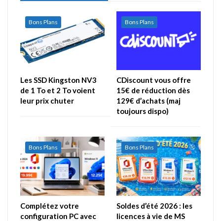
Bons Plans
Bons Plans
Les SSD Kingston NV3
CDiscount vous offre
de 1 To et 2 To voient
15€ de réduction dès
leur prix chuter
129€ d’achats (maj
toujours dispo)
Bons Plans
Bons Plans
Complétez votre
Soldes d’été 2026 : les
configuration PC avec
licences à vie de MS