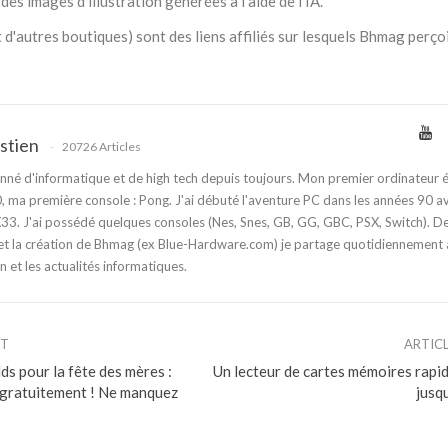
des images d'illustration générées à l'aide de l'IA.
 d'autres boutiques) sont des liens affiliés sur lesquels Bhmag perço
stien
20726 Articles
nné d'informatique et de high tech depuis toujours. Mon premier ordinateur é
 ma première console : Pong. J'ai débuté l'aventure PC dans les années 90 a
3. J'ai possédé quelques consoles (Nes, Snes, GB, GG, GBC, PSX, Switch). D
t la création de Bhmag (ex Blue-Hardware.com) je partage quotidiennement
n et les actualités informatiques.
NT
ARTIC
s pour la fête des mères :
Un lecteur de cartes mémoires rapid
gratuitement ! Ne manquez
jusq