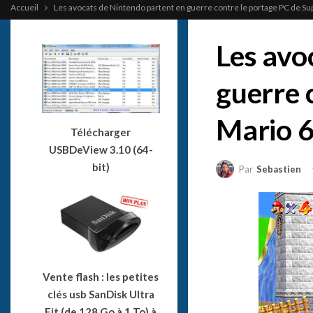
Accueil
Les avocats de Nintendo partent en guerre contre le portage PC de Su
Les avo
guerre 
Mario 
Télécharger
USBDeView 3.10 (64-
bit)
Par
Sebastien
Vente flash : les petites
clés usb SanDisk Ultra
Fit (de 128 Go à 1 To) à