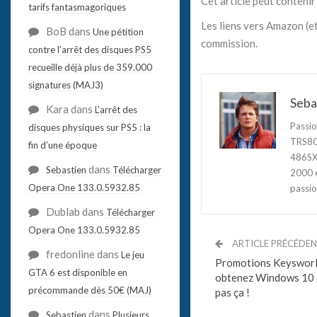
Cet article peut contenir 
tarifs fantasmagoriques
Les liens vers Amazon (et
BoB
dans
Une pétition
commission.
contre l’arrêt des disques PS5
recueille déjà plus de 359.000
signatures (MAJ3)
Seba
Kara
dans
L’arrêt des
Passio
disques physiques sur PS5 : la
TRS80,
fin d’une époque
486SX3
dans
Sebastien
Télécharger
2000 e
Opera One 133.0.5932.85
passio
Dublab
dans
Télécharger
Opera One 133.0.5932.85
ARTICLE PRÉCÉDE
fredonline
dans
Le jeu
Promotions Keysworld
GTA 6 est disponible en
obtenez Windows 10 
précommande dès 50€ (MAJ)
pas ça !
dans
Sebastien
Plusieurs