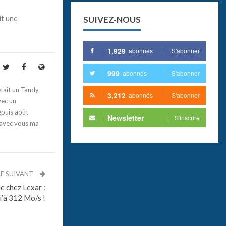
it une
SUIVEZ-NOUS
1,929
abonnés
S'abonner
999
abonnés
S'abonner
tait un Tandy
3,212
abonnés
S'abonner
vec un
epuis août
Newsletter
S'inscrire
 avec vous ma
LE SUIVANT
e chez Lexar :
u’à 312 Mo/s !