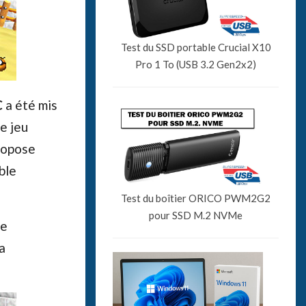
Test du SSD portable Crucial X10
Pro 1 To (USB 3.2 Gen2x2)
C
a été mis
e jeu
propose
ble
Test du boîtier ORICO PWM2G2
pour SSD M.2 NVMe
de
a