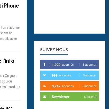
t iPhone
e l'on s'adonne
ressant de
 mobile avec
SUIVEZ-NOUS
 l’info
1,929
abonnés
S'abonner
999
abonnés
S'abonner
aux Guignols
nd gourou
3,212
abonnés
S'abonner
 les i-produits
Newsletter
S'inscrire
ch 4G