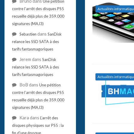
Bruno
dans
Une pétition
contre l’arrêt des disques PS5
Actualités informatiqu
recueille déjà plus de 359.000
signatures (MAJ3)
dans
Sebastien
SanDisk
relance les SSD SATA à des
tarifs fantasmagoriques
Jerem
dans
SanDisk
relance les SSD SATA à des
tarifs fantasmagoriques
Actualités informatiqu
BoB
dans
Une pétition
contre l’arrêt des disques PS5
recueille déjà plus de 359.000
signatures (MAJ3)
Kara
dans
L’arrêt des
disques physiques sur PS5 : la
fin d’une époque