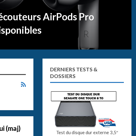
écouteurs AirPods Pro
isponibles
DERNIERS TESTS &
DOSSIERS
ui (maj)
Test du disque dur externe 3,5″