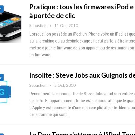
Pratique : tous les firmwares iPod e
e
à portée de clic
Sebastien
11 Oct, 2010
Lorsque l'on possède un iPod, un iPhone voire un iPad, et qu
au jailbreaking ou au désimlockage ; il peut parfois être inté
mettre à jour le firmware de son appareil ou de restaurer son
un firmware…
Insolite : Steve Jobs aux Guignols de
e
Sebastien
5 Oct, 2010
Récemment, la marionnette de Steve Jobs a fait son entrée 
de l'Info. Et apparemment, force est de constater que le gra
d'Apple y est représenté d'une manière plutôt juste. Idem pour
de la pomme qui sont…
La Dev Team s’attaque à l’iPod Tou