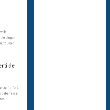
velle
t le slogan
ri, tourner
erti de
e coffre-fort,
us débarrasser
nts.