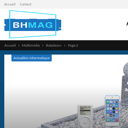
Accueil
Contact
Accueil
Multimédia
Baladeurs
Page 2
Actualités informatique