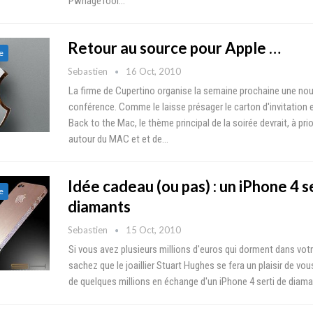
PwnageTool…
Retour au source pour Apple …
e
Sebastien
16 Oct, 2010
La firme de Cupertino organise la semaine prochaine une nou
conférence. Comme le laisse présager le carton d'invitation e
Back to the Mac, le thème principal de la soirée devrait, à prio
autour du MAC et et de…
Idée cadeau (ou pas) : un iPhone 4 s
e
diamants
Sebastien
15 Oct, 2010
Si vous avez plusieurs millions d'euros qui dorment dans votr
sachez que le joaillier Stuart Hughes se fera un plaisir de vo
de quelques millions en échange d'un iPhone 4 serti de diama