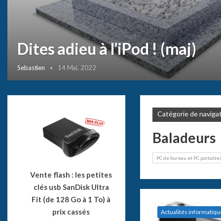
Dites adieu à l’iPod ! (maj)
Sebastien
14 Mai, 2022
Catégorie de naviga
Baladeurs
PC de bureau et PC portable
Vente flash : les petites
clés usb SanDisk Ultra
Fit (de 128 Go à 1 To) à
prix cassés
Actualités informatiqu