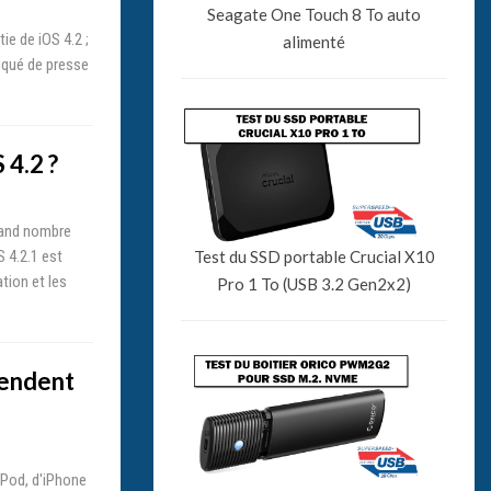
Seagate One Touch 8 To auto
e de iOS 4.2 ;
alimenté
iqué de presse
 4.2 ?
grand nombre
Test du SSD portable Crucial X10
S 4.2.1 est
tion et les
Pro 1 To (USB 3.2 Gen2x2)
ttendent
iPod, d'iPhone