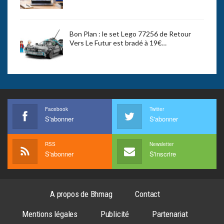
Bon Plan : le set Lego 77256 de Retour
Vers Le Futur est bradé à 19€…
Facebook
Twitter
S'abonner
S'abonner
RSS
Newsletter
S'abonner
S'inscrire
A propos de Bhmag
Contact
Mentions légales
Publicité
Partenariat