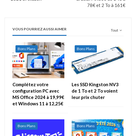
78€ et 2 To à 161€
VOUS POURRIEZ AUSSI AIMER
Tout
Bons Plans
Bons Plans
Complétez votre
Les SSD Kingston NV3
configuration PC avec
de 1 To et 2 To voient
MS Office 2024 à 19,99€
leur prix chuter
et Windows 11 à 12,25€
Bons Plans
Bons Plans