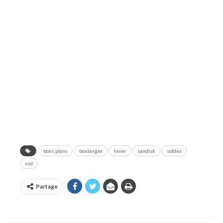
bons plans
boulanger
hiver
sandisk
soldes
ssd
Partage