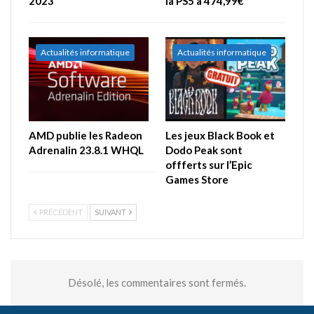
2023
la PS5 à 474,99€
Actualités informatique
Actualités informatique
AMD publie les Radeon
Les jeux Black Book et
Adrenalin 23.8.1 WHQL
Dodo Peak sont
offferts sur l’Epic
Games Store
PRÉCÉDENT
SUIVANT
Désolé, les commentaires sont fermés.