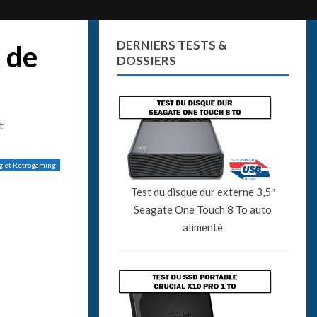
DERNIERS TESTS &
x de
DOSSIERS
t
g et Retrogaming
Test du disque dur externe 3,5″
Seagate One Touch 8 To auto
alimenté