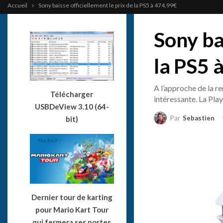
Accueil
Sony baisse officiellement le prix de la PS5 à 474,99€
Sony bai
la PS5 
A l’approche de la re
Télécharger
intéressante. La Pla
USBDeView 3.10 (64-
Par
Sebastien
bit)
Dernier tour de karting
pour Mario Kart Tour
qui fermera ses portes