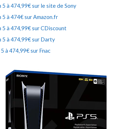
 5 à 474,99€ sur le site de Sony
n 5 à 474€ sur Amazon.fr
n 5 à 474,99€ sur CDiscount
n 5 à 474,99€ sur Darty
 5 à 474,99€ sur Fnac