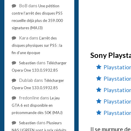
BoB
dans
Une pétition
contre l’arrêt des disques PS5
recueille déjà plus de 359.000
signatures (MAJ3)
Kara
dans
L’arrêt des
disques physiques sur PS5 : la
fin d’une époque
Sony Playsta
dans
Sebastien
Télécharger
Playstation
Opera One 133.0.5932.85
Playstation
Dublab
dans
Télécharger
Opera One 133.0.5932.85
Playstatio
fredonline
dans
Le jeu
Playstation
GTA 6 est disponible en
Playstation
précommande dès 50€ (MAJ)
dans
Sebastien
Plusieurs
Il se murmure de
NAS UGREEN sont à prix réduits