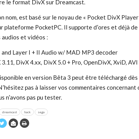
re le format DivX sur Dreamcast.
n nom, est basé sur le noyau de « Pocket DivX Player 
ur plateforme PocketPC. Il supporte d’ores et déjà d
audios et vidéos :
and Layer I + II Audio w/ MAD MP3 decoder
 3.11, DivX 4.xx, DivX 5.0 + Pro, OpenDivX, XviD, AVI
sponible en version Bêta 3 peut être téléchargé dès
 N’hésitez pas à laisser vos commentaires concernant 
us n’avons pas pu tester.
dreamcast
hack
sega