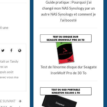
Guide pratique : Pourquoi j’ai
changé mon NAS Synology par un
autre NAS Synology et comment je
l’ai boosté
it une
tait un Tandy
Test de l’énorme disque dur Seagate
vec un
epuis août
IronWolf Pro de 30 To
 avec vous ma
LE SUIVANT