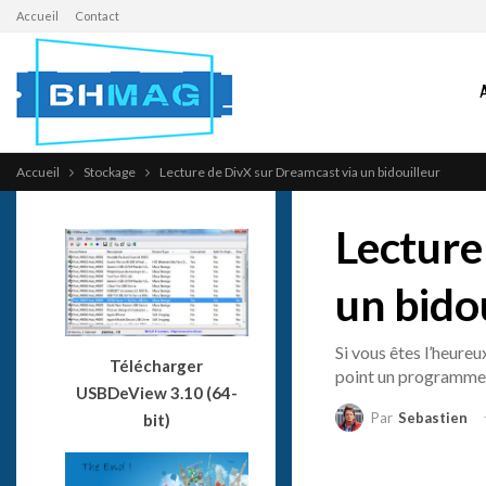
Accueil
Contact
Accueil
Stockage
Lecture de DivX sur Dreamcast via un bidouilleur
Lecture
un bido
Si vous êtes l’heure
Télécharger
point un programme 
USBDeView 3.10 (64-
Par
Sebastien
bit)