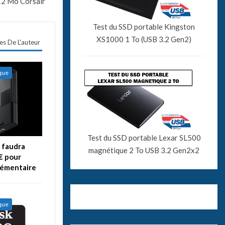
12 Mo Corsair
Test du SSD portable Kingston
XS1000 1 To (USB 3.2 Gen2)
les De L'auteur
ique
Test du SSD portable Lexar SL500
l faudra
magnétique 2 To USB 3.2 Gen2x2
€ pour
lémentaire
ique