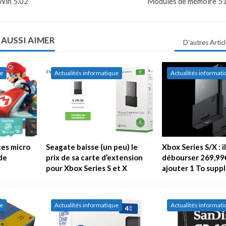
Win 5.02
Modules de mémoire 5
 AUSSI AIMER
D'autres Artic
ue
Actualités informatique
Actualités informat
tes micro
Seagate baisse (un peu) le
Xbox Series S/X : i
de
prix de sa carte d’extension
débourser 269,99
pour Xbox Series S et X
ajouter 1 To supp
ue
Actualités informatique
Actualités informat