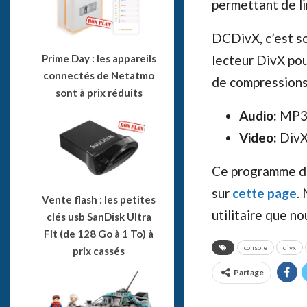
permettant de li
DCDivX, c’est so
Prime Day : les appareils
lecteur DivX po
connectés de Netatmo
de compressions 
sont à prix réduits
Audio:
MP3 
Video:
DivX
Ce programme di
sur
cette page
.
Vente flash : les petites
utilitaire que no
clés usb SanDisk Ultra
Fit (de 128 Go à 1 To) à
console
divx
prix cassés
Partage