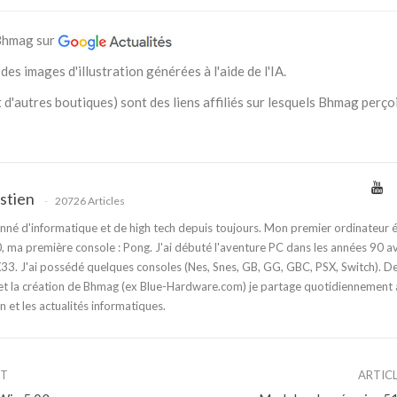
 Bhmag sur
des images d'illustration générées à l'aide de l'IA.
 d'autres boutiques) sont des liens affiliés sur lesquels Bhmag perço
stien
20726 Articles
nné d'informatique et de high tech depuis toujours. Mon premier ordinateur é
 ma première console : Pong. J'ai débuté l'aventure PC dans les années 90 a
3. J'ai possédé quelques consoles (Nes, Snes, GB, GG, GBC, PSX, Switch). D
t la création de Bhmag (ex Blue-Hardware.com) je partage quotidiennement
n et les actualités informatiques.
NT
ARTIC