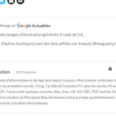
 Bhmag sur
des images d'illustration générées à l'aide de l'IA.
 d'autres boutiques) sont des liens affiliés sur lesquels Bhmag perço
stien
20723 Articles
nné d'informatique et de high tech depuis toujours. Mon premier ordinateur é
 ma première console : Pong. J'ai débuté l'aventure PC dans les années 90 a
3. J'ai possédé quelques consoles (Nes, Snes, GB, GG, GBC, PSX, Switch). D
t la création de Bhmag (ex Blue-Hardware.com) je partage quotidiennement
n et les actualités informatiques.