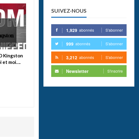
SUIVEZ-NOUS
1,929
abonnés
S'abonner
999
abonnés
S'abonner
SD Kingston
3,212
abonnés
S'abonner
i et moi….
Newsletter
S'inscrire