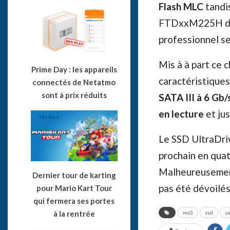
Flash MLC
tandi
FTDxxM225H de
professionnel s
Mis à à part ce
Prime Day : les appareils
caractéristiques
connectés de Netatmo
sont à prix réduits
SATA III à 6 Gb/
en lecture
et ju
Le SSD UltraDriv
prochain en quat
Malheureusement 
Dernier tour de karting
pas été dévoilés 
pour Mario Kart Tour
qui fermera ses portes
à la rentrée
mx3
ssd
su