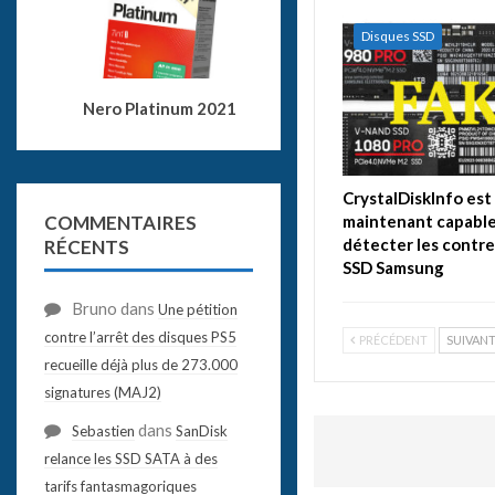
Disques SSD
Nero Platinum 2021
CrystalDiskInfo est
maintenant capable
COMMENTAIRES
détecter les contr
RÉCENTS
SSD Samsung
Bruno
dans
Une pétition
contre l’arrêt des disques PS5
PRÉCÉDENT
SUIVAN
recueille déjà plus de 273.000
signatures (MAJ2)
dans
Sebastien
SanDisk
relance les SSD SATA à des
tarifs fantasmagoriques