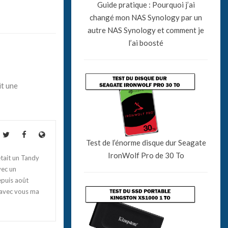
Guide pratique : Pourquoi j’ai
changé mon NAS Synology par un
autre NAS Synology et comment je
l’ai boosté
it une
Test de l’énorme disque dur Seagate
IronWolf Pro de 30 To
tait un Tandy
vec un
epuis août
 avec vous ma