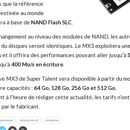
s que la référence
stinée au monde
era à base de
NAND Flash SLC
.
 changement au niveau des modules de NAND, les autr
 du disques seront identiques. Le MX3 exploitera une
s
et il offrira des performances pouvant aller jusqu’à
squ’à
400 Mo/s en écriture
.
e MX3 de Super Talent sera disponible à partir du mo
re capacités :
64 Go, 128 Go, 256 Go et 512 Go
.
à l’heure de rédiger cette actualité, les tarifs n’ont
par le fabricant.
pertalent
ultra drive m3
ultradrive