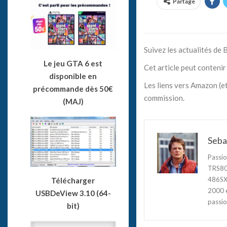
Partage
Suivez les actualités de
Le jeu GTA 6 est
Cet article peut contenir 
disponible en
Les liens vers Amazon (et
précommande dès 50€
commission.
(MAJ)
Seba
Passio
TRS80,
486SX3
Télécharger
2000 e
USBDeView 3.10 (64-
passio
bit)