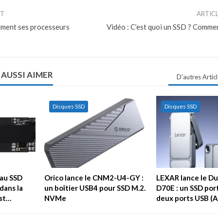
NT
ARTIC
lement ses processeurs
Vidéo : C’est quoi un SSD ? Comme
 AUSSI AIMER
D'autres Artic
Disques SSD
Disques SSD
au SSD
Orico lance le CNM2-U4-GY :
LEXAR lance le Du
dans la
un boîtier USB4 pour SSD M.2.
D70E : un SSD por
est…
NVMe
deux ports USB (A