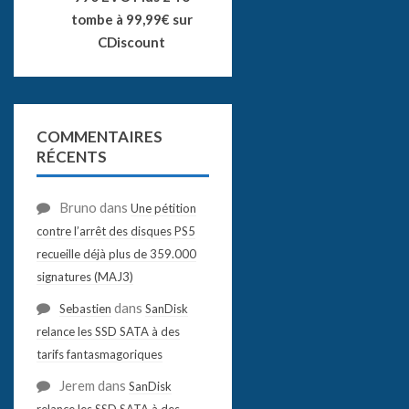
tombe à 99,99€ sur
CDiscount
COMMENTAIRES
RÉCENTS
Bruno
dans
Une pétition
contre l’arrêt des disques PS5
recueille déjà plus de 359.000
signatures (MAJ3)
dans
Sebastien
SanDisk
relance les SSD SATA à des
tarifs fantasmagoriques
Jerem
dans
SanDisk
relance les SSD SATA à des