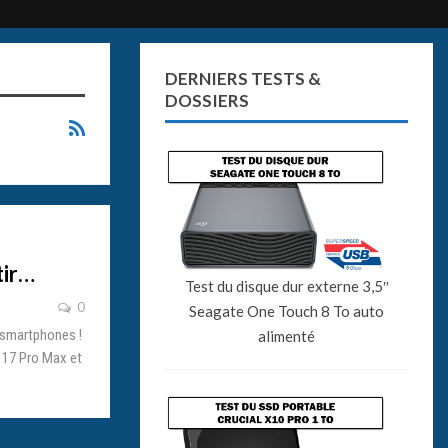
DERNIERS TESTS &
DOSSIERS
tir…
Test du disque dur externe 3,5″
0
Seagate One Touch 8 To auto
 smartphones !
alimenté
 17 Pro Max et