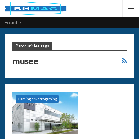
Accueil
Parcourir les tags
musee
Gaming et Retrogaming